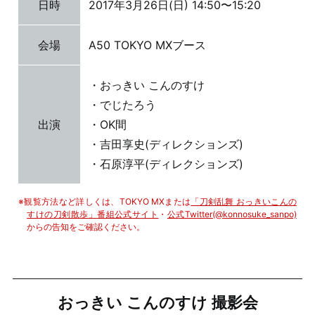
日時
2017年3月26日(日) 14:50〜15:20
会場
A50 TOKYO MXブース
おっきい こんのすけ
でじたろう
出演
OK間
吉田享史(ディレクションズ)
石原淳平(ディレクションズ)
観覧方法など詳しくは、TOKYO MXまたは
「刀剣乱舞 おっきいこんの
すけの刀剣散歩」番組公式サイト
・
公式Twitter(@konnosuke_sanpo)
からの告知をご確認ください。
おっきい こんのすけ 撮影会