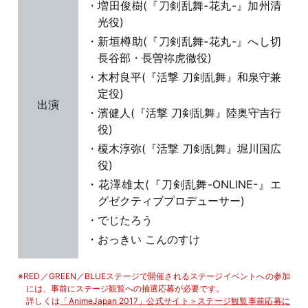
増田俊樹(『刀剣乱舞-花丸-』加州清
光役)
新垣樽助(『刀剣乱舞-花丸-』へし切
長谷部・長曽祢虎徹役)
木村良平(『活撃 刀剣乱舞』和泉守兼
定役)
出演
濱健人(『活撃 刀剣乱舞』陸奥守吉行
役)
榎木淳弥(『活撃 刀剣乱舞』堀川国広
役)
花澤雄太(『刀剣乱舞-ONLINE-』エ
グゼクティブプロデューサー)
でじたろう
おっきい こんのすけ
RED／GREEN／BLUEステージで開催されるステージイベントへの参加
には、事前にステージ観覧への抽選応募が必要です。
詳しくは
「AnimeJapan 2017」公式サイト＞ステージ観覧事前応募に