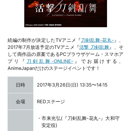
続編の制作が決定したTVアニメ『
刀剣乱舞-花丸-
』、
2017年7月放送予定のTVアニメ『
活撃 刀剣乱舞
』、そ
して両作品の原案であるPCブラウザゲーム・スマホア
プリ『
刀剣乱舞-ONLINE-
』でお届けする、
AnimeJapanだけのステージイベントです！
日時
2017年3月26日(日) 13:35〜14:15
会場
REDステージ
市来光弘(『刀剣乱舞-花丸-』大和守
安定役)