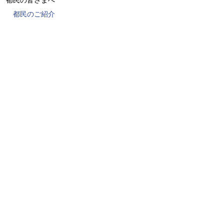
都民の皆さまへ
都民のご紹介
指名手配犯にご注意
リビングデッド出没情報
凍京観光のご案内
『凍京NECRO＜トウキョウ・ネクロ＞』について
凍京のくらし
凍京グッズのご紹介
公共広告のご案内
公共ホログラム広告・街頭ビジョン
よくあるご質問
Q＆A