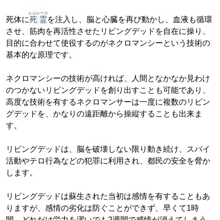
レムレース
死体に
死霊
を注入し、脳と心臓を再び動かし、血液も循環
させ、筋肉を再活性させたリビングデッドを自在に操り、
目的に合わせて使役するのがネクロマンシーという技術の
基本的な原理です。
ネクロマンシーの技術が高ければ、人間となかなか見わけ
のつかないリビングデッドを創り出すことも可能であり、
高度な技術を有するネクロマンサーは一度に複数のリビン
グデッドを、かなりの遠距離から操縦することも出来ま
す。
リビングデッドは、脳を破壊しない限り動き続け、スパイ
活動やテロ行為などの犯罪に利用され、都民の安全を脅か
します。
リビングデッドは蘇生された当初は感情を有することもあ
りますが、感情の劣化は防ぐことができず、早くて1時
間、どれだけ労力を濯いでも2週間で感情が消えてしまう