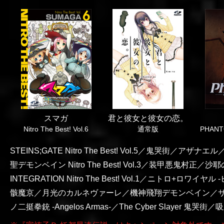
スマガ
君と彼女と彼女の恋。
Nitro The Best! Vol.6
通常版
PHANT
STEINS;GATE Nitro The Best! Vol.5
鬼哭街
アザナエル
聖デモンベイン Nitro The Best! Vol.3
装甲悪鬼村正
沙耶の唄
INTEGRATION Nitro The Best! Vol.1
ニトロ+ロワイヤル 
骸魔京
月光のカルネヴァーレ
機神飛翔デモンベイン
サ
ノ二挺拳銃 -Angelos Armas-
The Cyber Slayer 鬼哭街
吸