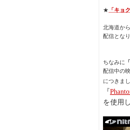
★
「キョク
北海道から
配信とな
ちなみに
「
配信中の
につきま
『
Phant
を使用