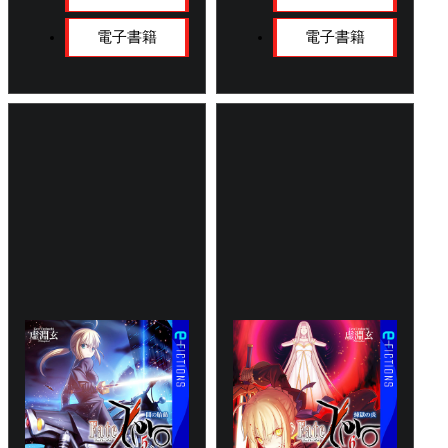
電子書籍
電子書籍