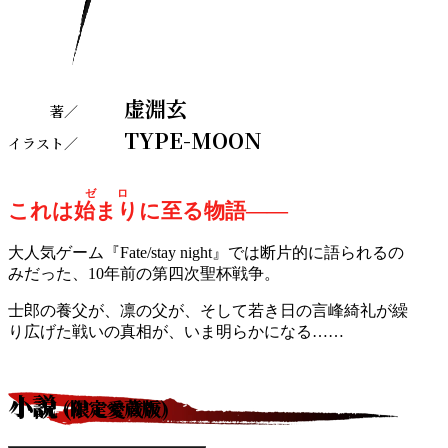
虚淵玄
著
TYPE-MOON
イラスト
ゼロ
これは
始まり
に至る物語――
大人気ゲーム『Fate/stay night』では断片的に語られるの
みだった、10年前の第四次聖杯戦争。
士郎の養父が、凛の父が、そして若き日の言峰綺礼が繰
り広げた戦いの真相が、いま明らかになる……
小説
(限定愛蔵版)