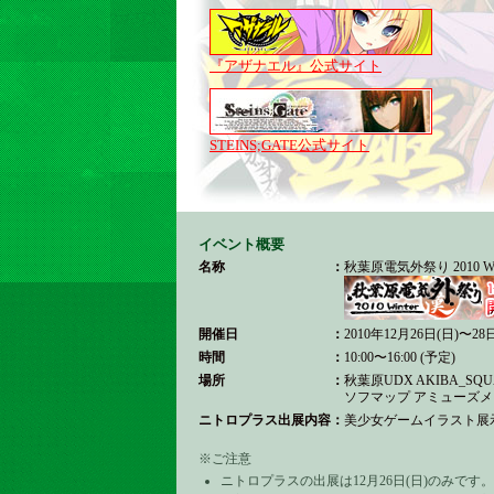
『アザナエル』公式サイト
STEINS;GATE公式サイト
イベント概要
名称
：
秋葉原電気外祭り 2010 Win
開催日
：
2010年12月26日(日)〜28
時間
：
10:00〜16:00 (予定)
場所
：
秋葉原UDX AKIBA_SQUA
ソフマップ アミューズメ
ニトロプラス出展内容
：
美少女ゲームイラスト展
※ご注意
ニトロプラスの出展は12月26日(日)のみです。