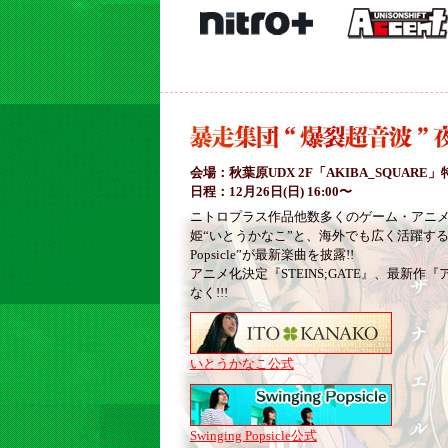
会場：
秋葉原UDX 2F「AKIBA_SQUAR
日程：
12月26日(日) 16:00〜
ニトロプラス作品他数多くのゲーム・アニ
姫“いとうかなこ”と、海外でも広く活躍するポッ
Popsicle”が最新楽曲を披露!!
アニメ化決定『STEINS;GATE』、最新
なく!!!
いとうかなこ公式
Swinging Popsicle公式