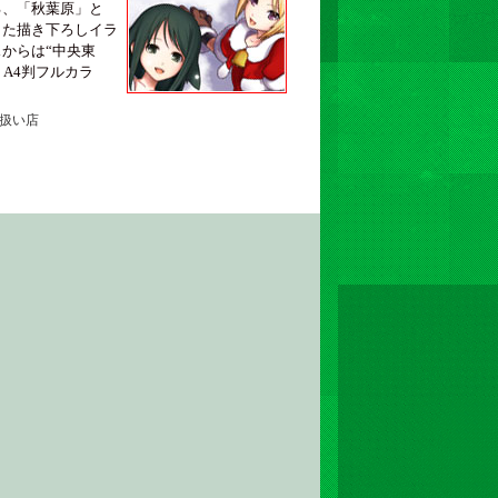
る、「秋葉原」と
した描き下ろしイラ
からは“中央東
 A4判フルカラ
扱い店