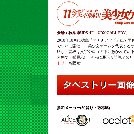
会場：
秋葉原UDX 4F「UDX GALLERY」
2010年10月に徳島「マチ★アソビ」にて
でついに開催！ 美少女ゲームを代表するゲー
結し、普段は文字やロゴの下に敷かれてい
大判で一挙展示!! さらに展示会開催記念と
トリー
も販売!!!
参加メーカー(50音順・敬称略)