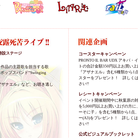
E」特設ステージ
コースターキャンペーン
PRONTO IL BAR UDX アキ
トの合計金額350円以上お買い
メ作品の主題歌を担当する歌
『アザナエル』含む6種類から1
プスバンド“Swinging
スターをプレゼント！ 詳しく
さい!!
作『アザナエル』など、お聴き逃し
レシートキャンペーン
イベント開催期間中に秋葉原の
を5,000円以上お買い上げの方
ーそに子」を含む5種類から1点
ー(A3)をプレゼント！ 詳しくは
さい!!
公式ビジュアルブックレット