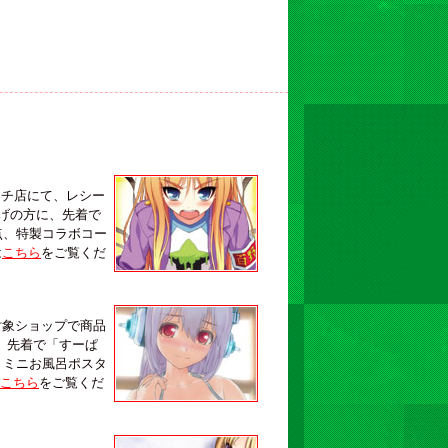
バ・イチ店にて、レシー
上げの方に、先着で
点、特製コラボコー
は
こちら
をご覧くだ
対象ショップで商品
に、先着で「すーぱ
、ミニお風呂ポスタ
こちら
をご覧くだ