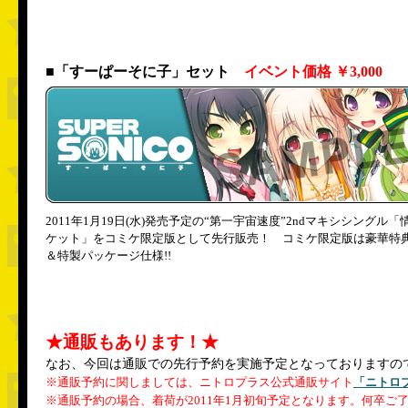
■「すーぱーそに子」セット
イベント価格 ￥3,000
2011年1月19日(水)発売予定の“第一宇宙速度”2ndマキシシングル「
ケット」をコミケ限定版として先行販売！ コミケ限定版は豪華特
＆特製パッケージ仕様!!
★通販もあります！★
なお、今回は通販での先行予約を実施予定となっておりますの
※通販予約に関しましては、ニトロプラス公式通販サイト
「ニトロ
※通販予約の場合、着荷が2011年1月初旬予定となります。何卒ご