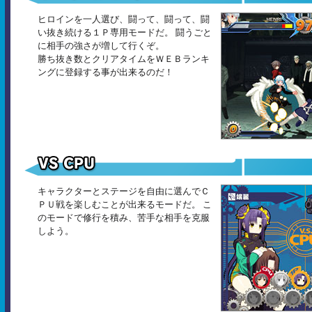
ヒロインを一人選び、闘って、闘って、闘
い抜き続ける１Ｐ専用モードだ。 闘うごと
に相手の強さが増して行くぞ。
勝ち抜き数とクリアタイムをＷＥＢランキ
ングに登録する事が出来るのだ！
キャラクターとステージを自由に選んでＣ
ＰＵ戦を楽しむことが出来るモードだ。 こ
のモードで修行を積み、苦手な相手を克服
しよう。