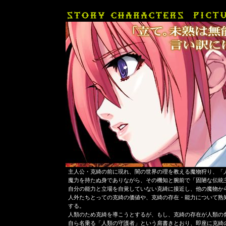
主人公・克綺の前に現れ、闇の世界の理を教える魔物狩り、「
魔力を持たぬ身でありながら、その機知と腕前で「固陋な伝統
自分の能力と立場を自覚していない克綺に接近し、他の魔物か
人外たちとっての克綺の価値や、克綺の存在・能力について熟
する。
人類のため克綺を導こうとするが、もし、克綺の存在が人類の
自ら名乗る「人類の守護者」という肩書きとおり、即座に克綺