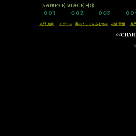
九門 克綺
イグニス
風のうしろを歩むもの
花輪 黄葉
九門
<<CHAR