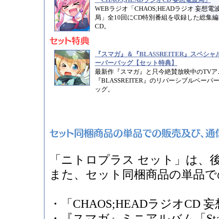
WEBラジオ「CHAOS;HEADラジオ 妄想電
局」全10回にCD特別番組を収録した総集編
CD。
『スマガ』＆『BLASSREITER』スペシャ
ーパーバッグ【セット特典】
最新作『スマガ』と只今絶賛放映中のTVア
『BLASSREITER』のリバーシブルペーパ
ッグ。
「ニトロプラス セット」は、
また、セット同梱商品の単品で
・「CHAOS;HEADラジオCD 
・『スマガ』ミニアルバム「Star M