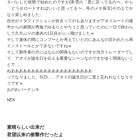
タバレした状態で始めたのですが(美雪の「君に言ってるの〜」やら
「どうせロードすればいいと思ってる〜」等のメタ発言)その上でか
なり楽しめました。
自分がメタフィクションが好きってのもありますがアオイルートの後
半からの展開が秀逸でゆるりとやろうと思っていたのに一日で終わら
して久方ぶりの連休の1日目がぶっ飛びましたｗ
そして連休の間にコンプ〜とか考えていたのにあんなの言われたら再
インストールとかできないですねｗ
そして製作者の方にはなんの関係もないのですが当方トレーダーでし
て、アオイが誕生日を伝える重要なシーンなのですが全く関係ないこ
とで……
ぬああああああああああああああああああああ
ってなりました。5/23……アオイの誕生日が二度と忘れれなくなりそ
うですｗ
おのれバーナンキ
NEK
素晴らしい出来だ
君望以来の衝撃作だったよ