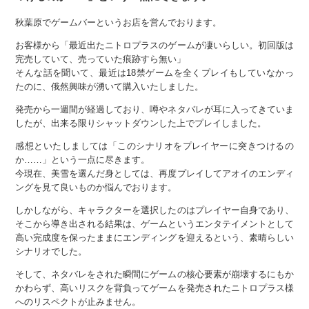
秋葉原でゲームバーというお店を営んでおります。
お客様から「最近出たニトロプラスのゲームが凄いらしい。初回版は
完売していて、売っていた痕跡すら無い」
そんな話を聞いて、最近は18禁ゲームを全くプレイもしていなかっ
たのに、俄然興味が湧いて購入いたしました。
発売から一週間が経過しており、噂やネタバレが耳に入ってきていま
したが、出来る限りシャットダウンした上でプレイしました。
感想といたしましては「このシナリオをプレイヤーに突きつけるの
か……」という一点に尽きます。
今現在、美雪を選んだ身としては、再度プレイしてアオイのエンディ
ングを見て良いものか悩んでおります。
しかしながら、キャラクターを選択したのはプレイヤー自身であり、
そこから導き出される結果は、ゲームというエンタテイメントとして
高い完成度を保ったままにエンディングを迎えるという、素晴らしい
シナリオでした。
そして、ネタバレをされた瞬間にゲームの核心要素が崩壊するにもか
かわらず、高いリスクを背負ってゲームを発売されたニトロプラス様
へのリスペクトが止みません。