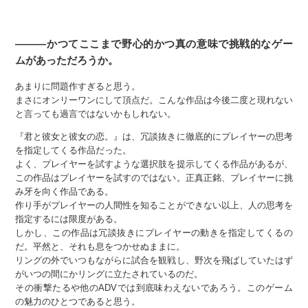
———かつてここまで野心的かつ真の意味で挑戦的なゲー
ムがあっただろうか。
あまりに問題作すぎると思う。
まさにオンリーワンにして頂点だ。こんな作品は今後二度と現れない
と言っても過言ではないかもしれない。
『君と彼女と彼女の恋。』は、冗談抜きに徹底的にプレイヤーの思考
を指定してくる作品だった。
よく、プレイヤーを試すような選択肢を提示してくる作品があるが、
この作品はプレイヤーを試すのではない。正真正銘、プレイヤーに挑
み牙を向く作品である。
作り手がプレイヤーの人間性を知ることができない以上、人の思考を
指定するには限度がある。
しかし、この作品は冗談抜きにプレイヤーの動きを指定してくるの
だ。平然と、それも息をつかせぬままに。
リングの外でいつもながらに試合を観戦し、野次を飛ばしていたはず
がいつの間にかリングに立たされているのだ。
その衝撃たるや他のADVでは到底味わえないであろう。このゲーム
の魅力のひとつであると思う。