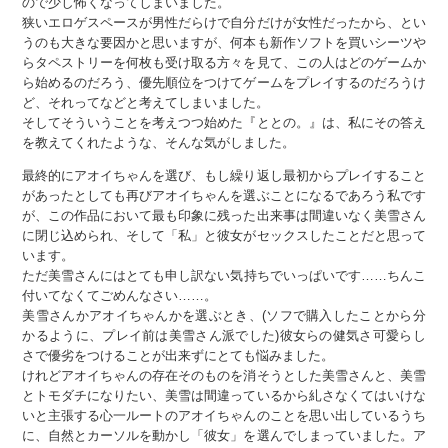
ので少し怖くなってしまいました。
狭いエロゲスペースが男性だらけで自分だけが女性だったから、とい
うのも大きな要因かと思いますが、何本も新作ソフトを買いシーツや
らタペストリーを何枚も受け取る方々を見て、この人はどのゲームか
ら始めるのだろう、優先順位をつけてゲームをプレイするのだろうけ
ど、それってなどと考えてしまいました。
そしてそういうことを考えつつ始めた『ととの。』は、私にその答え
を教えてくれたような、そんな気がしました。
最終的にアオイちゃんを選び、もし繰り返し最初からプレイすること
があったとしても再びアオイちゃんを選ぶことになるであろう私です
が、この作品において最も印象に残った出来事は間違いなく美雪さん
に閉じ込められ、そして「私」と彼女がセックスしたことだと思って
います。
ただ美雪さんにはとても申し訳ない気持ちでいっぱいです……ちんこ
付いてなくてごめんなさい……。
美雪さんかアオイちゃんかを選ぶとき、(ソフで購入したことから分
かるように、プレイ前は美雪さん派でした)彼女らの健気さ可愛らし
さで優劣をつけることが出来ずにとても悩みました。
けれどアオイちゃんの存在そのものを消そうとした美雪さんと、美雪
とトモダチになりたい、美雪は間違っているから糺さなくてはいけな
いと主張する心一ルートのアオイちゃんのことを思い出しているうち
に、自然とカーソルを動かし「彼女」を選んでしまっていました。ア