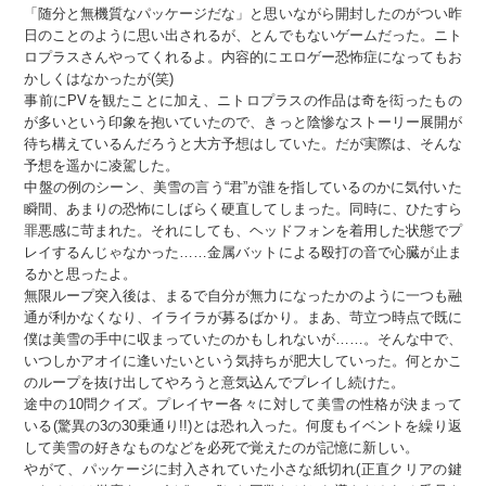
「随分と無機質なパッケージだな」と思いながら開封したのがつい昨
日のことのように思い出されるが、とんでもないゲームだった。ニト
ロプラスさんやってくれるよ。内容的にエロゲー恐怖症になってもお
かしくはなかったが(笑)
事前にPVを観たことに加え、ニトロプラスの作品は奇を衒ったもの
が多いという印象を抱いていたので、きっと陰惨なストーリー展開が
待ち構えているんだろうと大方予想はしていた。だが実際は、そんな
予想を遥かに凌駕した。
中盤の例のシーン、美雪の言う“君”が誰を指しているのかに気付いた
瞬間、あまりの恐怖にしばらく硬直してしまった。同時に、ひたすら
罪悪感に苛まれた。それにしても、ヘッドフォンを着用した状態でプ
レイするんじゃなかった……金属バットによる殴打の音で心臓が止ま
るかと思ったよ。
無限ループ突入後は、まるで自分が無力になったかのように一つも融
通が利かなくなり、イライラが募るばかり。まあ、苛立つ時点で既に
僕は美雪の手中に収まっていたのかもしれないが……。そんな中で、
いつしかアオイに逢いたいという気持ちが肥大していった。何とかこ
のループを抜け出してやろうと意気込んでプレイし続けた。
途中の10問クイズ。プレイヤー各々に対して美雪の性格が決まって
いる(驚異の3の30乗通り!!)とは恐れ入った。何度もイベントを繰り返
して美雪の好きなものなどを必死で覚えたのが記憶に新しい。
やがて、パッケージに封入されていた小さな紙切れ(正直クリアの鍵