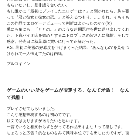
もらいたいし、是非語り合いたい。
もし誰かに「最初にプレイしたエロゲーは？」と聞かれたら、胸を張
って『君と彼女と彼女の恋。』と答えるつもり。……あれ、そもそも
この作品でエロゲーデビューって判断はよかったのか？(笑)
兎にも角にも、『ととの。』のような超問題作を世に送り出してくれ
た、下倉バイオ氏を始めとするニトロプラスの皆さんに脱帽、そして
感謝。発売日に秋葉原に買いに行って正解だった。
P.S. 最初に美雪の好感度を下げまくった結果、“あんなもの”を見せつ
けられて一人怯えてたのは内緒。
プルコギドン
ゲームのいい所をゲームが否定する、なんて矛盾！ なん
て残酷！
プレイさせてもらいました。
こんな感想投稿するのは初めてです。
駄文ではありますが送りたいと思います。
一言でいうと相変わらずとがってる作品出すよな！って感じです。
ちょろっと広告？的なものをみて興味本位で手を出したのですが、面