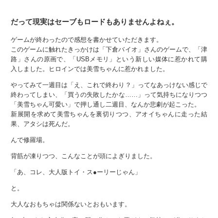
だって現実はセーブもロードもありませんよねぇ。
ゲームが終わったので感想を書かせていただきます。
このゲームに触れたきっかけは「下倉バイオ」さんのゲームで、「津
路」さんの原画で、「USBメモリ」という新しい媒体に惹かれて購
入しました。ヒロインでは美雪ちゃんに惹かれました。
やってみて一週目は「え、これで終わり？」ってなあっけない感じで
終わってしまい、「買うの失敗したかな……」って気持ちになりつつ
「美雪ちゃん可愛い」で押し通し二週目、なんか悲劇が起こった。
新展開を求めて美雪ちゃんを裏切りつつ、アオイちゃんに走った結
果、アタシは死んだ。
んで修羅場。
背筋が凍りつつ、こんなことが頭によぎりました。
「あ、コレ、大人版トイ・ス●ーリーじゃん」
と。
大人なおもちゃは関係ないとおもいます。