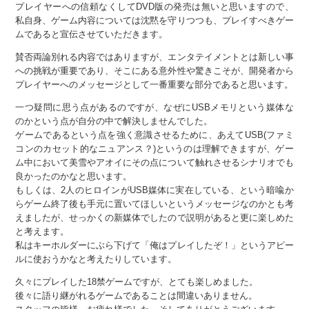
プレイヤーへの信頼なくしてDVD版の発売は無いと思いますので、
私自身、ゲーム内容については沈黙を守りつつも、プレイすべきゲー
ムであると宣伝させていただきます。
賛否両論別れる内容ではありますが、エンタテイメントとは新しい事
への挑戦が重要であり、そこにある意外性や驚きこそが、開発者から
プレイヤーへのメッセージとして一番重要な部分であると思います。
一つ疑問に思う点があるのですが、なぜにUSBメモリという媒体な
のかという点が自分の中で解決しませんでした。
ゲームであるという点を強く意識させるために、あえてUSB(ファミ
コンのカセット的なニュアンス？)というのは理解できますが、ゲー
ム中において美雪やアオイにその点について触れさせるシナリオでも
良かったのかなと思います。
もしくは、2人のヒロインがUSB媒体に実在している、という暗喩か
らゲーム終了後も手元に置いてほしいというメッセージなのかとも考
えましたが、せっかくの新媒体でしたので説明があると更に楽しめた
と考えます。
私はキーホルダーにぶら下げて「俺はプレイしたぞ！」というアピー
ルに使おうかなと考えたりしています。
久々にプレイした18禁ゲームですが、とても楽しめました。
後々に語り継がれるゲームであることは間違いありません。