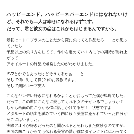
ハッピーエンド。ハッピーネバーエンドにはなれないけ
ど、それでも二人は幸せになれるはずです。
だって、君と彼女の恋はこれからはじまるんですから。
最初はニトロプラスのことだから変に尖ってる作品だろ……とか思っ
ていたら
予想以上の尖り方をしてて、作中を進めていく内にその期待が膨れ上
がって
アオイルートの終盤で爆発したのがわかりました。
PV2とかでもあったけどそうくるかぁ……と
そして僕に対して愛(？)のお説教ですよ。
そして無限ループ突入
こんなヤンデレ好きになれるかよ！とかおもってた僕が馬鹿でした。
だって、この世にこんなに愛してくれる女の子がいるでしょうか？
しかも画面の向こうから僕に話しかけてるぞ！ 状態ですよ
メタルートの脱出を試みていく内に段々美雪に惹かれていった自分が
そこにはいました。
実際アオイが好きだったのと聞かれるとそれもまた微妙なのですが。
画面の向こうからでも伝わる美雪の愛が僕にダイレクトに伝わってく