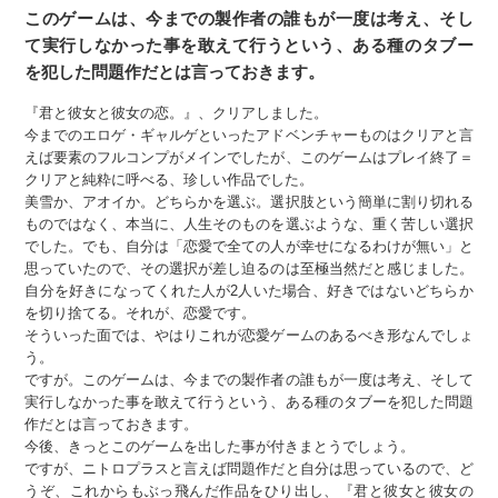
このゲームは、今までの製作者の誰もが一度は考え、そし
て実行しなかった事を敢えて行うという、ある種のタブー
を犯した問題作だとは言っておきます。
『君と彼女と彼女の恋。』、クリアしました。
今までのエロゲ・ギャルゲといったアドベンチャーものはクリアと言
えば要素のフルコンプがメインでしたが、このゲームはプレイ終了＝
クリアと純粋に呼べる、珍しい作品でした。
美雪か、アオイか。どちらかを選ぶ。選択肢という簡単に割り切れる
ものではなく、本当に、人生そのものを選ぶような、重く苦しい選択
でした。でも、自分は「恋愛で全ての人が幸せになるわけが無い」と
思っていたので、その選択が差し迫るのは至極当然だと感じました。
自分を好きになってくれた人が2人いた場合、好きではないどちらか
を切り捨てる。それが、恋愛です。
そういった面では、やはりこれが恋愛ゲームのあるべき形なんでしょ
う。
ですが。このゲームは、今までの製作者の誰もが一度は考え、そして
実行しなかった事を敢えて行うという、ある種のタブーを犯した問題
作だとは言っておきます。
今後、きっとこのゲームを出した事が付きまとうでしょう。
ですが、ニトロプラスと言えば問題作だと自分は思っているので、ど
うぞ、これからもぶっ飛んだ作品をひり出し、『君と彼女と彼女の