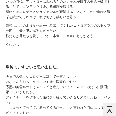
いつの時代もアウトローは現れるものだ。それが既存の概念を破壊す
ることで、コンテンツは更なる飛躍を続ける。
願わくばエロゲーというジャンルが衰退することなく、かつ進歩と繁
栄を続けてくれれば、私は何より嬉しいと思う。
最後に、このような作品を生み出してくれたニトロプラスのスタッフ
一同に、最大限の感謝を述べたい。
私たちは君たちを愛している。本当に、本当にありがとう。
やむいも
単純に、すごいと思いました。
今までの様々なエロゲーに対して一言ぶつけた、
みなさんもおっしゃっている通り問題作でした。
序盤の美雪ルートはスイスイと進んでいって、ん？ みたいに疑問に
思っていましたが、
アオイルートを攻略した後に少し経っていきなり来ましたね……バッ
トが。
「ちょっと待ってて。取ってくるから。」と言われた時にはもう凄く
ビビってました。