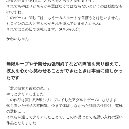
現実の世界であれば、どちらをとろうと幸せ者です。
それでもやはりどちらかを選ばなくてはならないというのは残酷なも
のですね。
このゲームに関しては、もう一方のルートを選ぼうとは思いません。
ヒロインの二人と主人公がそれを望んでいませんからね。
それではこの辺で失礼します。(AM5時36分)
かわいちゃん
無限ループや予期せぬ強制終了などの障害を乗り越えて、
彼女を心から笑わせることができたときは本当に嬉しかっ
たです
『君と彼女と彼女の恋。』
やっとクリアしました
この作品は実に約5年ぶりにプレイしたアダルトゲームになります
落ち着いた作品の雰囲気、今まで体験しなかった独特の仕掛け、究極
の選択……
それらを通してクリアしたことで、この作品はとても思い入れの深い
作品となりました