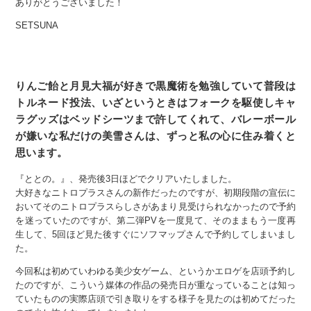
ありがとうございました！
SETSUNA
りんご飴と月見大福が好きで黒魔術を勉強していて普段は
トルネード投法、いざというときはフォークを駆使しキャ
ラグッズはベッドシーツまで許してくれて、バレーボール
が嫌いな私だけの美雪さんは、ずっと私の心に住み着くと
思います。
『ととの。』、発売後3日ほどでクリアいたしました。
大好きなニトロプラスさんの新作だったのですが、初期段階の宣伝に
おいてそのニトロプラスらしさがあまり見受けられなかったので予約
を迷っていたのですが、第二弾PVを一度見て、そのままもう一度再
生して、5回ほど見た後すぐにソフマップさんで予約してしまいまし
た。
今回私は初めていわゆる美少女ゲーム、というかエロゲを店頭予約し
たのですが、こういう媒体の作品の発売日が重なっていることは知っ
ていたものの実際店頭で引き取りをする様子を見たのは初めてだった