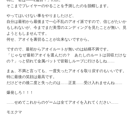
そこまでプレイヤーのやることを予測したのを脱帽します。
やってはいけない事をやりましたけど、
自分は最初から最後まで一心不乱のアオイ派ですので、信じがたいか
もしれないが、今までまだ美雪のエンディングを見たことが無い、見
ようともしませんです。
何せ、アオイを裏切ることが出来ないですから。
ですので、最初からアオイルートが無いのは結構不満です。
「じゃなぜ最初アオイを選んだの？ あたしのルートは回収だけな
の？」っと切れて金属バットで皆殺しループに行けるしね……
まぁ、不満と言っても、一度失ったアオイを取り戻すのもいいです。
特に最後の笑顔は最高です。
だけどその後二度と失ったのは……正直……受け入れませんね……
爆発しろ！！！
……せめてこれからのゲームは全てアオイを入れてください……
モエクマ