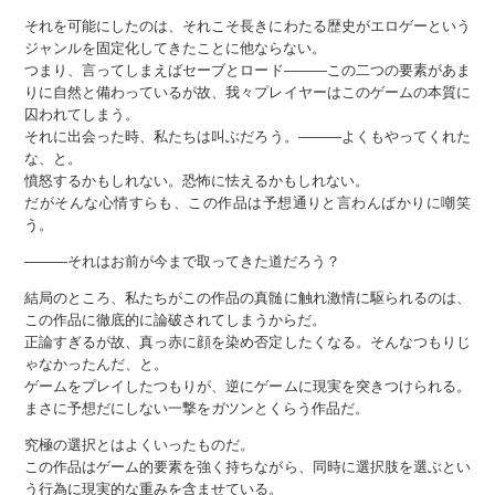
それを可能にしたのは、それこそ長きにわたる歴史がエロゲーという
ジャンルを固定化してきたことに他ならない。
つまり、言ってしまえばセーブとロード———この二つの要素があま
りに自然と備わっているが故、我々プレイヤーはこのゲームの本質に
囚われてしまう。
それに出会った時、私たちは叫ぶだろう。———よくもやってくれた
な、と。
憤怒するかもしれない。恐怖に怯えるかもしれない。
だがそんな心情すらも、この作品は予想通りと言わんばかりに嘲笑
う。
———それはお前が今まで取ってきた道だろう？
結局のところ、私たちがこの作品の真髄に触れ激情に駆られるのは、
この作品に徹底的に論破されてしまうからだ。
正論すぎるが故、真っ赤に顔を染め否定したくなる。そんなつもりじ
ゃなかったんだ、と。
ゲームをプレイしたつもりが、逆にゲームに現実を突きつけられる。
まさに予想だにしない一撃をガツンとくらう作品だ。
究極の選択とはよくいったものだ。
この作品はゲーム的要素を強く持ちながら、同時に選択肢を選ぶとい
う行為に現実的な重みを含ませている。