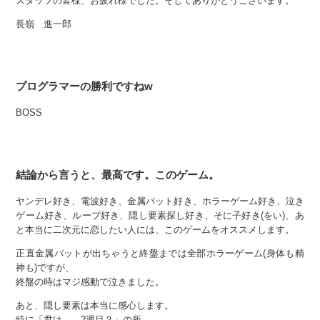
スタッフの皆様、お疲れ様でした。そしてありがとうございます。
長嶺 進一郎
プログラマーの勝利ですねw
BOSS
結論から言うと、最高です。このゲーム。
ヤンデレ好き、電波好き、金属バット好き、ホラーゲーム好き、泣き
ゲーム好き、ループ好き、隠し要素探し好き、そに子好き(をい)、あ
と本当に二次元に恋したい人には、このゲームをオススメします。
正直金属バットが出ちゃうと終盤までは全部ホラーゲーム(身体も精
神も)ですが、
終盤の時はマジ感動で泣きました。
あと、隠し要素は本当に感心します。
特に「君は——2週目？」の所。