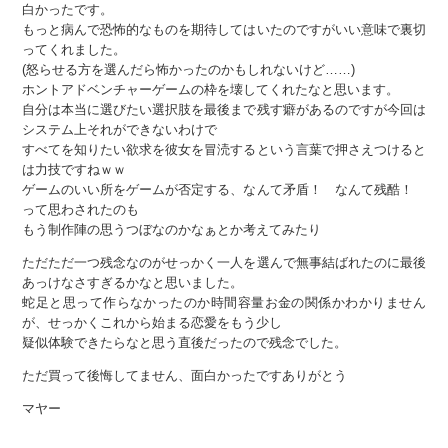
白かったです。
もっと病んで恐怖的なものを期待してはいたのですがいい意味で裏切
ってくれました。
(怒らせる方を選んだら怖かったのかもしれないけど……)
ホントアドベンチャーゲームの枠を壊してくれたなと思います。
自分は本当に選びたい選択肢を最後まで残す癖があるのですが今回は
システム上それができないわけで
すべてを知りたい欲求を彼女を冒涜するという言葉で押さえつけると
は力技ですねｗｗ
ゲームのいい所をゲームが否定する、なんて矛盾！ なんて残酷！
って思わされたのも
もう制作陣の思うつぼなのかなぁとか考えてみたり
ただただ一つ残念なのがせっかく一人を選んで無事結ばれたのに最後
あっけなさすぎるかなと思いました。
蛇足と思って作らなかったのか時間容量お金の関係かわかりません
が、せっかくこれから始まる恋愛をもう少し
疑似体験できたらなと思う直後だったので残念でした。
ただ買って後悔してません、面白かったですありがとう
マヤー