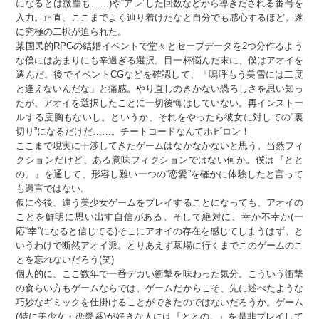
になるとは微塵も……)や“アレ”した回数などから導きだされる番号を
入力。正直、ここまでよく辿り着けたなと自分でも感心するほど。遂
に究極の二択が迫られた。
某国民的RPGの結婚イベントで堂々とセーブデータを2つ分作るよう
な僕にはあまりにも辛過ぎる選択。目一杯悩んだ末に、僕はアオイを
選んだ。後でイベントCGなどを確認して、「嗚呼もう美雪には二度
と逢えないんだな」と痛感。やり直しのきかない恐ろしさを思い知っ
たが、アオイを選択したことに一切後悔はしていない。再インストー
ルする度胸もないし。というか、それをやったら彼女に対しての“裏
切り”になるだけだ……。チートコードなんてホビロン！
ここまで現実に干渉してきたゲームはなかなかないと思う。当然フィ
クションだけど、ある意味フィクションではない何か。僕は『とと
の。』を通して、形容し難い一つの“恋愛”を確かに体験したと言って
も過言ではない。
仮に今後、違う美少女ゲームをプレイすることになっても、アオイの
ことを鮮明に思い出す自信がある。そして絶対に、幸か不幸か(一
応“幸”になると信じてる)そこにアオイの存在を感じてしまうはず。と
いうわけで断然アオイ派。とりあえず墓場に行くまでこのゲームのこ
とを忘れないだろう(笑)
個人的に、ここ数年で一番デカい衝撃を味わった気分。こういう衝撃
の食らい方もゲームならでは。ゲームだからこそ、先に述べたような
巧妙なギミックを仕掛けることができたのではないだろうか。ゲーム
(特に美少女・恋愛系)が好きな人には『ととの。』を是非プレイして