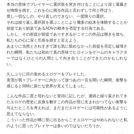
本当の意味でプレイヤーに選択肢を突き付けることにより深く葛藤さ
せ悔恨を残す。これを心に残る作品と言わずして何と呼ぼう。
脅し一切なしの、やり直しのできない、一度限りの選択。
それは繰り返し選択肢を選ぶことにより幾多の結末を体験することが
前提であり娯楽であるADVの根本を否定する行為である。
しかし、その前提が前提でありすぎるがこそこの作品は輝きを放ち、
私たちの心に深く爪痕を残すと言えよう。
あまりに当然とされすぎて誰も気に留めなかった前提を否定し破壊さ
れた瞬間、私たちは初めて真の意味でヒロインをゲームのキャラクタ
ーではなくひとりの人間として向き合うことができたのかもしれな
い。
久しぶりに目の覚めるエロゲーをプレイした。
美雪が我々プレイヤーに向かって放つあの一言を聞いた瞬間、衝撃を
感じると同時に新たな世界が見えてしまった。
こんな作品二度と現れないと冒頭に記したが、連綿と繰り返されてき
たエロゲの歴史に反旗を翻すこの作品が世に生まれかつてない衝撃を
与えたところを考えれば、まだまだエロゲーには可能性があるように
思えてならない。
こういった作品が稀に世に出るからこそエロゲーはやめられないと私
のように思ったプレイヤーは多いのではないだろうか。