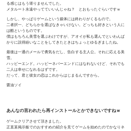
る感じはもう堪りませんでした。
メタルート永遠やってていいんじゃね？ とおもったぐらいですｗ
しかし、やっぱりゲームという媒体には終わりがくるもので。
二者択一、どちらかを選ばなきゃいけない。どっちも好きという人に
は酷というものです。
僕はもちろん美雪を選ぶわけですが、アオイが私も選んでといわんば
かりに説得紛いなことをしてきたときはちょっとゆるぎましたね。
最後は一通のメールで勇気をだし、告白する主人公。それに応える美
雪。
ハッピーエンド。ハッピーネバーエンドにはなれないけど、それでも
二人は幸せになれるはずです。
だって、君と彼女の恋はこれからはじまるんですから。
醤油ソイ
あんなの言われたら再インストールとかできないですねｗ
ゲームクリアさせて頂きました。
正直某掲示板でのおすすめの紹介を見てゲームを始めたのでかなりネ