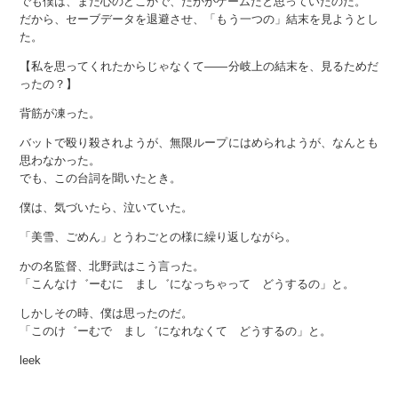
でも僕は、まだ心のどこかで、たかがゲームだと思っていたのだ。
だから、セーブデータを退避させ、「もう一つの」結末を見ようとし
た。
【私を思ってくれたからじゃなくて——分岐上の結末を、見るためだ
ったの？】
背筋が凍った。
バットで殴り殺されようが、無限ループにはめられようが、なんとも
思わなかった。
でも、この台詞を聞いたとき。
僕は、気づいたら、泣いていた。
「美雪、ごめん」とうわごとの様に繰り返しながら。
かの名監督、北野武はこう言った。
「こんなけ゛ーむに まし゛になっちゃって どうするの」と。
しかしその時、僕は思ったのだ。
「このけ゛ーむで まし゛になれなくて どうするの」と。
leek