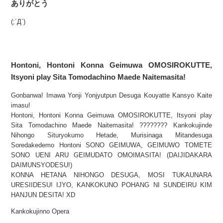
ありがとう
(;´Д`)
Hontoni, Hontoni Konna Geimuwa OMOSIROKUTTE,
Itsyoni play Sita Tomodachino Maede Naitemasita!
Gonbanwa! Imawa Yonji Yonjyutpun Desuga Kouyatte Kansyo Kaite
imasu!
Hontoni, Hontoni Konna Geimuwa OMOSIROKUTTE, Itsyoni play
Sita Tomodachino Maede Naitemasita! ???????? Kankokujinde
Nihongo Situryokumo Hetade, Murisinaga Mitandesuga
Soredakedemo Hontoni SONO GEIMUWA, GEIMUWO TOMETE
SONO UENI ARU GEIMUDATO OMOIMASITA! (DAIJIDAKARA
DAIMUNSYODESU!)
KONNA HETANA NIHONGO DESUGA, MOSI TUKAUNARA
URESIIDESU! IJYO, KANKOKUNO POHANG NI SUNDEIRU KIM
HANJUN DESITA! XD
Kankokujinno Opera