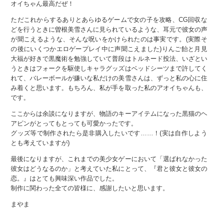
オイちゃん最高だぜ！
ただこれからするありとあらゆるゲームで女の子を攻略、CG回収な
どを行うときに曽根美雪さんに見られているような、耳元で彼女の声
が聞こえるような、そんな呪いをかけられたのは事実です。(実際そ
の後にいくつかエロゲープレイ中に声聞こえました)りんご飴と月見
大福が好きで黒魔術を勉強していて普段はトルネード投法、いざとい
うときはフォークを駆使しキャラグッズはベッドシーツまで許してく
れて、バレーボールが嫌いな私だけの美雪さんは、ずっと私の心に住
み着くと思います。もちろん、私が手を取った私のアオイちゃんも、
です。
ここからは余談になりますが、物語のキーアイテムになった黒猫のヘ
アピンがとってもとっても可愛かったです。
グッズ等で制作されたら是非購入したいです……！(実は自作しよう
とも考えていますが)
最後になりますが、これまでの美少女ゲーにおいて「選ばれなかった
彼女はどうなるのか」と考えていた私にとって、『君と彼女と彼女の
恋。』はとても興味深い作品でした。
制作に関わった全ての皆様に、感謝したいと思います。
まやま