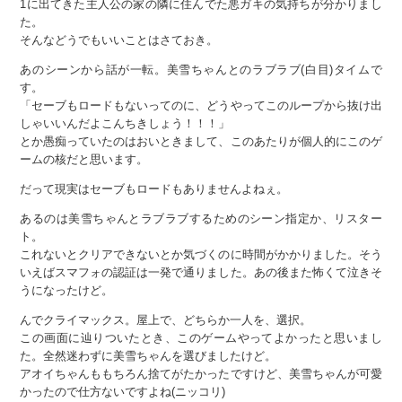
1に出てきた主人公の家の隣に住んでた悪ガキの気持ちが分かりまし
た。
そんなどうでもいいことはさておき。
あのシーンから話が一転。美雪ちゃんとのラブラブ(白目)タイムで
す。
「セーブもロードもないってのに、どうやってこのループから抜け出
しゃいいんだよこんちきしょう！！！」
とか愚痴っていたのはおいときまして、このあたりが個人的にこのゲ
ームの核だと思います。
だって現実はセーブもロードもありませんよねぇ。
あるのは美雪ちゃんとラブラブするためのシーン指定か、リスター
ト。
これないとクリアできないとか気づくのに時間がかかりました。そう
いえばスマフォの認証は一発で通りました。あの後また怖くて泣きそ
うになったけど。
んでクライマックス。屋上で、どちらか一人を、選択。
この画面に辿りついたとき、このゲームやってよかったと思いまし
た。全然迷わずに美雪ちゃんを選びましたけど。
アオイちゃんももちろん捨てがたかったですけど、美雪ちゃんが可愛
かったので仕方ないですよね(ニッコリ)