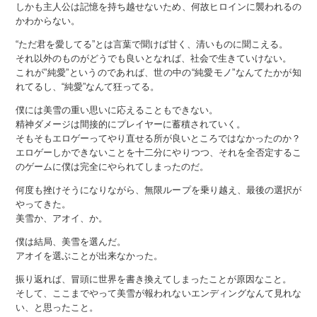
しかも主人公は記憶を持ち越せないため、何故ヒロインに襲われるの
かわからない。
“ただ君を愛してる”とは言葉で聞けば甘く、清いものに聞こえる。
それ以外のものがどうでも良いとなれば、社会で生きていけない。
これが”純愛”というのであれば、世の中の“純愛モノ”なんてたかが知
れてるし、“純愛”なんて狂ってる。
僕には美雪の重い思いに応えることもできない。
精神ダメージは間接的にプレイヤーに蓄積されていく。
そもそもエロゲーってやり直せる所が良いところではなかったのか？
エロゲーしかできないことを十二分にやりつつ、それを全否定するこ
のゲームに僕は完全にやられてしまったのだ。
何度も挫けそうになりながら、無限ループを乗り越え、最後の選択が
やってきた。
美雪か、アオイ、か。
僕は結局、美雪を選んだ。
アオイを選ぶことが出来なかった。
振り返れば、冒頭に世界を書き換えてしまったことが原因なこと。
そして、ここまでやって美雪が報われないエンディングなんて見れな
い、と思ったこと。