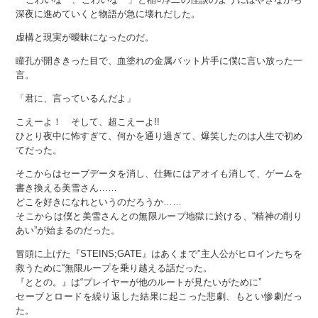
深夜に進めていくと物語が急に壊れだした。
虚構と現実が曖昧になったのだ。
瞳孔が開ききった目で、血塗れの金属バット片手に僕に言い放った一
言。
「君に、言っているんだよ」
こえーよ！ そして、超こえーよ!!
ひとり夜中に怖すぎて、何かを通り過ぎて、爆笑したのは人生で初め
てだった。
そこからはセーブデータを消し、仕舞にはアオイも消して、ゲームを
書き換える美雪さん……
どこを好きになれというのだろうか……
そこからは僕と美雪さんとの無限ループ地獄に於ける、“精神の削り
あい”が始まるのだった。
冒頭に上げた『STEINS;GATE』はあくまで”主人公がヒロインたちを
救うために“無限ループを乗り越える話だった。
『ととの。』は“プレイヤーが他のルートが見たいがために”
セーブとロードを繰り返した結果に起こった悲劇、もとい惨劇だっ
た。