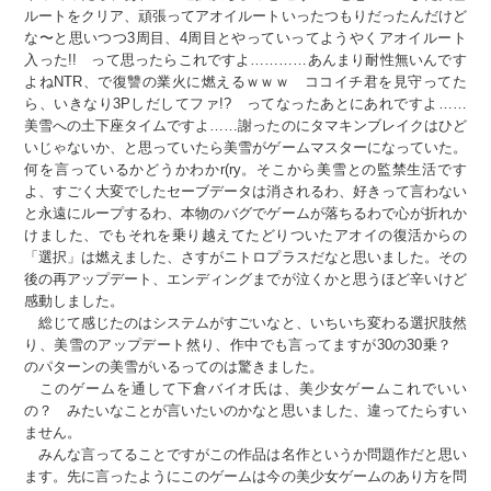
ルートをクリア、頑張ってアオイルートいったつもりだったんだけど
な〜と思いつつ3周目、4周目とやっていってようやくアオイルート
入った!! って思ったらこれですよ…………あんまり耐性無いんです
よねNTR、で復讐の業火に燃えるｗｗｗ ココイチ君を見守ってた
ら、いきなり3Pしだしてファ!? ってなったあとにあれですよ……
美雪への土下座タイムですよ……謝ったのにタマキンブレイクはひど
いじゃないか、と思っていたら美雪がゲームマスターになっていた。
何を言っているかどうかわかr(ry。そこから美雪との監禁生活です
よ、すごく大変でしたセーブデータは消されるわ、好きって言わない
と永遠にループするわ、本物のバグでゲームが落ちるわで心が折れか
けました、でもそれを乗り越えてたどりついたアオイの復活からの
「選択」は燃えました、さすがニトロプラスだなと思いました。その
後の再アップデート、エンディングまでが泣くかと思うほど辛いけど
感動しました。
総じて感じたのはシステムがすごいなと、いちいち変わる選択肢然
り、美雪のアップデート然り、作中でも言ってますが30の30乗？
のパターンの美雪がいるってのは驚きました。
このゲームを通して下倉バイオ氏は、美少女ゲームこれでいい
の？ みたいなことが言いたいのかなと思いました、違ってたらすい
ません。
みんな言ってることですがこの作品は名作というか問題作だと思い
ます。先に言ったようにこのゲームは今の美少女ゲームのあり方を問