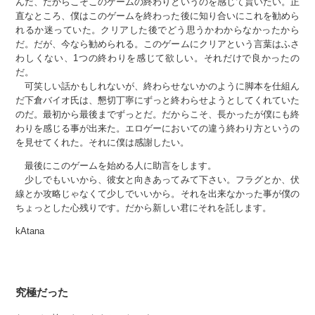
んだ、だからこそこのゲームの終わりというのを感じて貰いたい。正
直なところ、僕はこのゲームを終わった後に知り合いにこれを勧めら
れるか迷っていた。クリアした後でどう思うかわからなかったから
だ。だが、今なら勧められる。このゲームにクリアという言葉はふさ
わしくない、1つの終わりを感じて欲しい。それだけで良かったの
だ。
可笑しい話かもしれないが、終わらせないかのように脚本を仕組ん
だ下倉バイオ氏は、懇切丁寧にずっと終わらせようとしてくれていた
のだ。最初から最後までずっとだ。だからこそ、長かったが僕にも終
わりを感じる事が出来た。エロゲーにおいての違う終わり方というの
を見せてくれた。それに僕は感謝したい。
最後にこのゲームを始める人に助言をします。
少しでもいいから、彼女と向きあってみて下さい。フラグとか、伏
線とか攻略じゃなくて少しでいいから。それを出来なかった事が僕の
ちょっとした心残りです。だから新しい君にそれを託します。
kAtana
究極だった