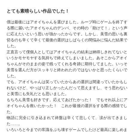
とても素晴らしい作品でした！
僕は最後にはアオイちゃんを選びました。ループ時にゲームを終了す
る際に届いたアオイちゃんのデンパ、その時の「助けて！」という声
に応えたいという思いが強かったからです。しかし、美雪の思いも裏
切るのも辛くて辛くて最後の選択はしばらくの間悩みに悩んだ結果で
した。
正直言って僕個人としてはアオイちゃんの結末は納得しきれてないと
いうかモヤモヤする気持ちで終えてしまいました。あそこからアオイ
ちゃんがそのままの姿で残ってくれる奇跡に期待してました。いっそ
美雪を選んだ方がスッキリと終われたのではないかと思ったくらいで
した。
でも、アオイちゃんは笑っていたからあの選択は間違っていたかもし
れないけど、やっぱり正しかったんだって思えますし、そう思わない
と美雪にも失礼だとも思いました。
もちろん美雪も好きです。応えてあげたかった！ でもそれ以上にア
オイちゃんを救いたかった！ これが最後の選択をする際の感情でし
た。
物語に完全に引き込まれて終盤は辛くて悲しくて、涙が出てきまし
た……。
いろいろと今までの常識をぶち壊すゲームでしたけど最高に楽しめま