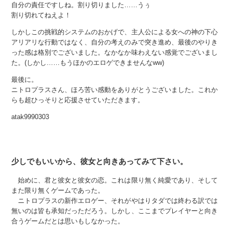
自分の責任ですしね。割り切りました……うぅ
割り切れてねえよ！
しかしこの挑戦的システムのおかげで、主人公による女への神の下心
アリアリな行動ではなく、自分の考えのみで突き進め、最後のやりき
った感は格別でございました。なかなか味わえない感覚でございまし
た。(しかし……もうほかのエロゲできませんなww)
最後に。
ニトロプラスさん、ほろ苦い感動をありがとうございました。これか
らも超ひっそりと応援させていただきます。
atak9990303
少しでもいいから、彼女と向きあってみて下さい。
始めに、君と彼女と彼女の恋。これは限り無く純愛であり、そして
また限り無くゲームであった。
ニトロプラスの新作エロゲー、それがやはりタダでは終わる訳では
無いのは皆も承知だっただろう。しかし、ここまでプレイヤーと向き
合うゲームだとは思いもしなかった。