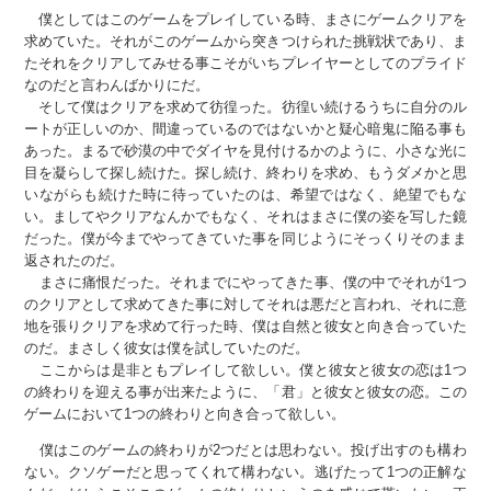
僕としてはこのゲームをプレイしている時、まさにゲームクリアを
求めていた。それがこのゲームから突きつけられた挑戦状であり、ま
たそれをクリアしてみせる事こそがいちプレイヤーとしてのプライド
なのだと言わんばかりにだ。
そして僕はクリアを求めて彷徨った。彷徨い続けるうちに自分のル
ートが正しいのか、間違っているのではないかと疑心暗鬼に陥る事も
あった。まるで砂漠の中でダイヤを見付けるかのように、小さな光に
目を凝らして探し続けた。探し続け、終わりを求め、もうダメかと思
いながらも続けた時に待っていたのは、希望ではなく、絶望でもな
い。ましてやクリアなんかでもなく、それはまさに僕の姿を写した鏡
だった。僕が今までやってきていた事を同じようにそっくりそのまま
返されたのだ。
まさに痛恨だった。それまでにやってきた事、僕の中でそれが1つ
のクリアとして求めてきた事に対してそれは悪だと言われ、それに意
地を張りクリアを求めて行った時、僕は自然と彼女と向き合っていた
のだ。まさしく彼女は僕を試していたのだ。
ここからは是非ともプレイして欲しい。僕と彼女と彼女の恋は1つ
の終わりを迎える事が出来たように、「君」と彼女と彼女の恋。この
ゲームにおいて1つの終わりと向き合って欲しい。
僕はこのゲームの終わりが2つだとは思わない。投げ出すのも構わ
ない。クソゲーだと思ってくれて構わない。逃げたって1つの正解な