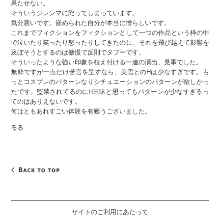
果たせない。
そういうジレンマに陥ってしまっています。
気分悪いです。嵌められた自分が本当に憎らしいです。
これまでフィクションをフィクションとして一つの作品という枠の中
で泣いたり笑ったり怒ったりしてきたのに、それを飛び越えて影響を
及ぼそうとするのは傲慢で反則でタブーです。
そういったような強い印象を植え付ける一連の演出、見事でした。
無粋ですが一点だけ苦言を呈すなら、美雪とのHは少なすぎです。も
っとコスプレのパターンなりシチュエーションのパターンが欲しかっ
たです。監禁されてるのにH三昧と思ってもパターンが少なすぎるっ
てのはありえないです。
何はともあれすごい体験を有難うございました。
るる
サイトのご利用にあたって