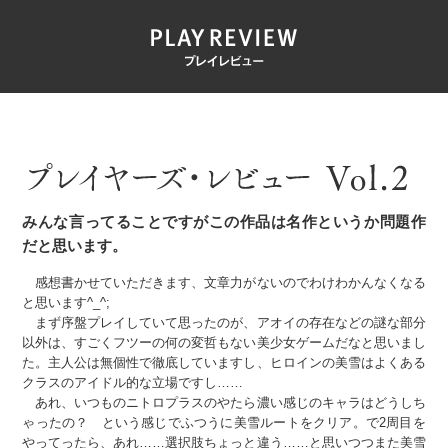
みんな言ってることですがこの作品は名作というか問題作
だと思います。
感想書かせていただきます、文章力がないのでわけわかんなくなる
と思います^_^;
まず序盤プレイしていて思ったのが、アオイの存在などの謎な部分
以外は、すごくフツーの何の変哲もない美少女ゲームだなと思いまし
た。主人公は無個性で徹底していますし、ヒロインの美雪はよくある
クラスのアイドル的な立場ですし……
あれ、いつものニトロプラスのやたら濃い感じのキャラはどうしち
ゃったの？ という感じでふつうに美雪ルートをクリア。で2周目を
やってったら、あれ……選択肢ちょっと違う……と思いつつまた美雪