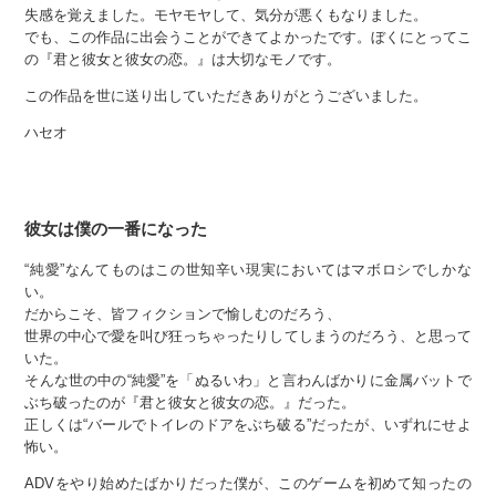
失感を覚えました。モヤモヤして、気分が悪くもなりました。
でも、この作品に出会うことができてよかったです。ぼくにとってこ
の『君と彼女と彼女の恋。』は大切なモノです。
この作品を世に送り出していただきありがとうございました。
ハセオ
彼女は僕の一番になった
“純愛”なんてものはこの世知辛い現実においてはマボロシでしかな
い。
だからこそ、皆フィクションで愉しむのだろう、
世界の中心で愛を叫び狂っちゃったりしてしまうのだろう、と思って
いた。
そんな世の中の“純愛”を「ぬるいわ」と言わんばかりに金属バットで
ぶち破ったのが『君と彼女と彼女の恋。』だった。
正しくは“バールでトイレのドアをぶち破る”だったが、いずれにせよ
怖い。
ADVをやり始めたばかりだった僕が、このゲームを初めて知ったの