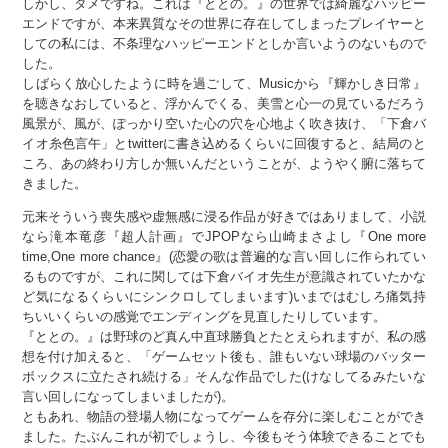
しかし、ダメですね。これは『ととの。』の世界では綺麗なハッピー
エンドですが、本来異質なその世界に存在してしまったプレイヤーと
しての私には、不条理なハッピーエンドとしか言いようのないもので
した。
しばらく放心したように時を過ごして、Musicから『輝かしき日常』
を聴きなおしていると、浮かんでくる、美雪と心一の見ているだろう
風景が、風が、ぽっかり空いた心の穴を心地よく吹き抜け、「下倉バ
イオ糸色言午」とtwitterに書き込めるくらいに回復すると、結局のと
ころ、あの終わり方しか無いんだということが、ようやく腑に落ちて
きました。
元来そういう喪失感や虚無感に浸る作品が好きではありまして、小説
なら滝本竜彦『超人計画』でJPOPなら山崎まさよし『One more
time,One more chance』(恋愛の歌は普遍的な言い回しに作られてい
るものですが、これに関しては下倉バイオ先生が意識されていたかな
ど気になるくらいにシンクロしてしまいます)いまではむしろ痛気持
ちいいくらいの感覚でエンディングを見直したりしています。
『ととの。』は野球のど真ん中直球勝負とたとえられますが、私の感
想を付け加えると、「ゲームセット後も、誰もいない球場のバッター
ボックスに立たされ続ける」そんな作品でした(けなしてるみたいな
言い回しになってしまいましたが)。
ともあれ、物語の登場人物になってゲームを存分に楽しむことができ
ました。たぶんこれが初でしょうし、今後もそう体験できることでも