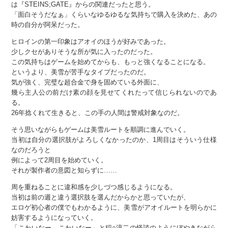
は『STEINS;GATE』からの関連だったと思う。
「面白そうだなぁ」くらいなゆるゆるな気持ちで購入を決めた、あの
時の自分が阿呆だった。
ヒロインの第一印象はアオイのほうが好みであった。
少しクセがありそうな所が気に入ったのだった。
この気持ちはゲームを始めてからも、もっと強くなることになる。
というより、美雪が苦手なタイプだったのだ。
気が強く、完璧な超合金で身を固めている外面に、
幾ら主人公の前だけ素の顔を見せてくれたって信じられないのであ
る。
26年捻くれて生きると、この手の人間は警戒対象なのだ。
そう思いながらもゲームは美雪ルートを順調に進んでいく。
当初は自分の選択肢がよろしくなかったのか、1周目はそういう仕様
なのだろうと
例によって2周目を始めていく。
それが製作者の意図と知らずに……
周を重ねることに違和感を少しづつ感じるようになる。
当初は前の週と違う選択肢を選んだからかと思っていたが、
エロゲ初心者の僕でもわかるように、美雪がアオイルートを明らかに
妨害するようになっていく。
「こわいなー、こわいなー」と稲○淳二の怪談のようにぼやきながら