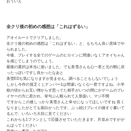
おういえ
全クリ後の初めの感想は「これはずるい」
アオイルートでクリアしました。
全クリ後の初めの感想は「これはずるい」と、もちろん良い意味でや
られました。
今後、プレイする全てのゲームのヒロインに間違いなくアオイちゃん
を感じてしまうのでしょう。
最後の選択は本当に迷いました。でも美雪さんも心一君と元の鞘に戻
ったっぽいですし良かったなあと
美雪EDも気になりますが見ません。調べることもしないでしょう
しかし今作の貧乏くじナンバー1は間違いなく心一君ですよね。小学
校の頃からお互い憎からず思ってた相手がいつの間にかゲームのプレ
イヤーの方に惹かれ、挙句ぶん殴られて人形扱い。マジ不憫
ですからこの後しっかり美雪さんと幸せになってほしいですね 長く
なりましたがとても面白かったです。ぶっ続けプレイの後すぐ書いて
るんで、いろいろ大目に見てください
これからも1ファンとして応援させていただきます。月並みですがが
んばってください