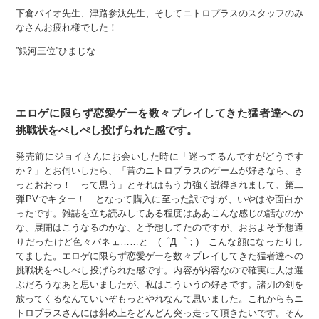
下倉バイオ先生、津路参汰先生、そしてニトロプラスのスタッフのみ
なさんお疲れ様でした！
”銀河三位”ひまじな
エロゲに限らず恋愛ゲーを数々プレイしてきた猛者達への
挑戦状をぺしぺし投げられた感です。
発売前にジョイさんにお会いした時に「迷ってるんですがどうです
か？」とお伺いしたら、「昔のニトロプラスのゲームが好きなら、き
っとおおっ！ って思う」とそれはもう力強く説得されまして、第二
弾PVでキター！ となって購入に至った訳ですが、いやはや面白か
ったです。雑誌を立ち読みしてある程度はああこんな感じの話なのか
な、展開はこうなるのかな、と予想してたのですが、おおよそ予想通
りだったけど色々パネェ……と (゜Д゜；) こんな顔になったりし
てました。エロゲに限らず恋愛ゲーを数々プレイしてきた猛者達への
挑戦状をぺしぺし投げられた感です。内容が内容なので確実に人は選
ぶだろうなあと思いましたが、私はこういうの好きです。諸刃の剣を
放ってくるなんていいぞもっとやれなんて思いました。これからもニ
トロプラスさんには斜め上をどんどん突っ走って頂きたいです。そん