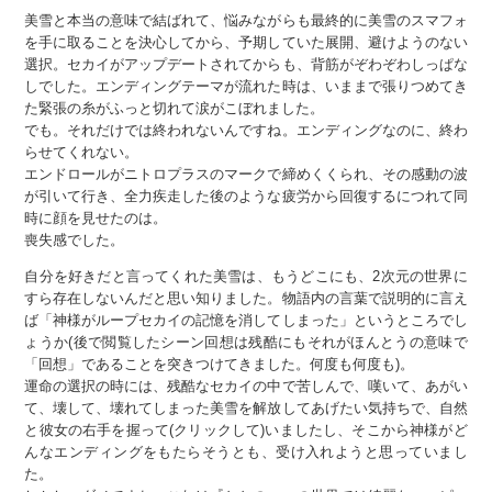
美雪と本当の意味で結ばれて、悩みながらも最終的に美雪のスマフォ
を手に取ることを決心してから、予期していた展開、避けようのない
選択。セカイがアップデートされてからも、背筋がぞわぞわしっぱな
しでした。エンディングテーマが流れた時は、いままで張りつめてき
た緊張の糸がふっと切れて涙がこぼれました。
でも。それだけでは終われないんですね。エンディングなのに、終わ
らせてくれない。
エンドロールがニトロプラスのマークで締めくくられ、その感動の波
が引いて行き、全力疾走した後のような疲労から回復するにつれて同
時に顔を見せたのは。
喪失感でした。
自分を好きだと言ってくれた美雪は、もうどこにも、2次元の世界に
すら存在しないんだと思い知りました。物語内の言葉で説明的に言え
ば「神様がループセカイの記憶を消してしまった」というところでし
ょうか(後で閲覧したシーン回想は残酷にもそれがほんとうの意味で
「回想」であることを突きつけてきました。何度も何度も)。
運命の選択の時には、残酷なセカイの中で苦しんで、嘆いて、あがい
て、壊して、壊れてしまった美雪を解放してあげたい気持ちで、自然
と彼女の右手を握って(クリックして)いましたし、そこから神様がど
んなエンディングをもたらそうとも、受け入れようと思っていまし
た。