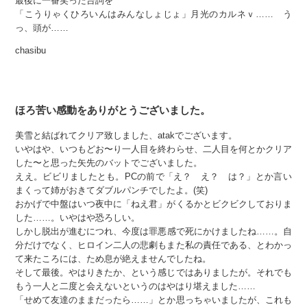
最後に一番笑った台詞を
「こうりゃくひろいんはみんなしょじょ」月光のカルネｖ…… う
っ、頭が……
chasibu
ほろ苦い感動をありがとうございました。
美雪と結ばれてクリア致しました、atakでございます。
いやはや、いつもどお〜り一人目を終わらせ、二人目を何とかクリア
した〜と思った矢先のバットでございました。
ええ。ビビリましたとも。PCの前で「え？ え？ は？」とか言い
まくって姉がおきてダブルパンチでしたよ。(笑)
おかげで中盤はいつ夜中に「ねえ君」がくるかとビクビクしておりま
した……。いやはや恐ろしい。
しかし脱出が進むにつれ、今度は罪悪感で死にかけましたね……。自
分だけでなく、ヒロイン二人の悲劇もまた私の責任である、とわかっ
て来たころには、ため息が絶えませんでしたね。
そして最後。やはりきたか、という感じではありましたが。それでも
もう一人と二度と会えないというのはやはり堪えました……
「せめて友達のままだったら……」とか思っちゃいましたが、これも