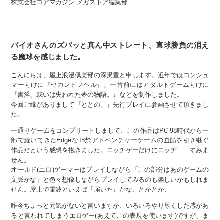
株式会社コアマガジン メガストア編集部
バイオさんのズバッと真ん中ストレート、直球勝負の消え
る魔球を感じました。
こんにちは、屋上浪漫倶楽部の深沢豊と申します。近年ではコンシュ
マー向けに『セカンドノベル』、一昔前にはアダルトゲーム向けに
『書淫、或いは失われた夢の物語。』などを制作しました。
今回ご縁がありまして『ととの。』先行プレイに参画させて頂きまし
た。
一通りゲームをコンプリートしまして、この作品はPC-98時代から一
部で続いてきたEdgeな18禁アドベンチャーゲームの血筋を引き継ぐ
作品だという感想を抱きました。エッチゲーだけにエッヂ……すみま
せん。
オールド(エロ)ゲーマーはプレイしながら「この部分はあのゲームの
文脈かな」と色々想像しながらプレイしてみるのも楽しいかもしれま
せん。屋上で電波といえば『届いた』かな、とかとか。
昨今ちょっと元気がないと言いますか、いろいろやり尽くした感があ
ると言われてしまうエロゲー(あえてこの表現を使います)ですが、ま