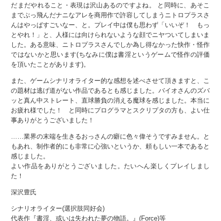
だまだやれること・表現は沢山あるのですよね。 と同時に、あそこ
までぶっ飛んだナニなアレを商用作で許容してしまうニトロプラスさ
んはやっぱすごいなー、と。プレイ中は僕も思わず「いいぞ！ もっ
とやれ！」と、人様には向けられないような顔でニヤついてしまいま
した。ある意味、ニトロプラスさんでしか為し得なかった快作・怪作
ではないかと思います(ちなみに僕は書淫というゲームで怪作の評価
を頂いたことがあります)。
また、ゲームシナリオライター的な感想を述べさせて頂きますと、こ
の題材は逃げ道がない作品であるとも感じました。バイオさんのズバ
ッと真ん中ストレート、直球勝負の消える魔球を感じました。本当に
お疲れ様でした！ と同時にプログラマとスクリプタの方も、よい仕
事ありがとうございました！
……業界の末端を生きるおっさんの癖に色々偉そうですみません。と
もあれ、制作者的にも非常に心強いというか、頼もしい一本であると
感じました。
よい作品をありがとうございました。たいへん楽しくプレイしまし
た！
深沢豊氏
シナリオライター(選択肢同好会)
代表作『書淫、或いは失われた夢の物語。』(Force)等