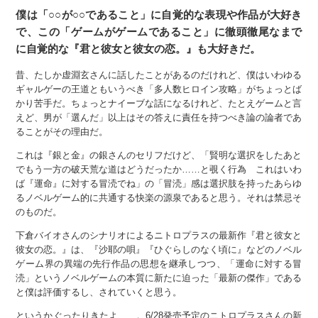
僕は「○○が○○であること」に自覚的な表現や作品が大好き
で、この「ゲームがゲームであること」に徹頭徹尾なまで
に自覚的な『君と彼女と彼女の恋。』も大好きだ。
昔、たしか虚淵玄さんに話したことがあるのだけれど、僕はいわゆる
ギャルゲーの王道ともいうべき「多人数ヒロイン攻略」がちょっとば
かり苦手だ。ちょっとナイーブな話になるけれど、たとえゲームと言
えど、男が「選んだ」以上はその答えに責任を持つべき論の論者であ
ることがその理由だ。
これは『銀と金』の銀さんのセリフだけど、「賢明な選択をしたあと
でもう一方の破天荒な道はどうだったか……と覗く行為 これはいわ
ば『運命』に対する冒涜でね」の「冒涜」感は選択肢を持ったあらゆ
るノベルゲーム的に共通する快楽の源泉であると思う。それは禁忌そ
のものだ。
下倉バイオさんのシナリオによるニトロプラスの最新作『君と彼女と
彼女の恋。』は、『沙耶の唄』『ひぐらしのなく頃に』などのノベル
ゲーム界の異端の先行作品の思想を継承しつつ、「運命に対する冒
涜」というノベルゲームの本質に新たに迫った「最新の傑作」である
と僕は評価するし、されていくと思う。
というかぐったりきたよ……。6/28発売予定のニトロプラスさんの新