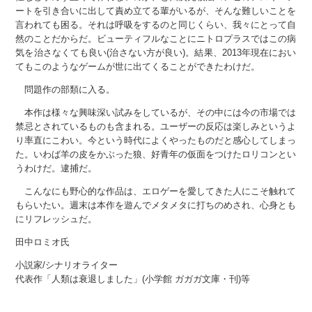
ートを引き合いに出して責め立てる輩がいるが、そんな難しいことを
言われても困る。それは呼吸をするのと同じくらい、我々にとって自
然のことだからだ。ビューティフルなことにニトロプラスではこの病
気を治さなくても良い(治さない方が良い)。結果、2013年現在におい
てもこのようなゲームが世に出てくることができたわけだ。
問題作の部類に入る。
本作は様々な興味深い試みをしているが、その中には今の市場では
禁忌とされているものも含まれる。ユーザーの反応は楽しみというよ
り率直にこわい。今という時代によくやったものだと感心してしまっ
た。いわば羊の皮をかぶった狼、好青年の仮面をつけたロリコンとい
うわけだ。逮捕だ。
こんなにも野心的な作品は、エロゲーを愛してきた人にこそ触れて
もらいたい。週末は本作を遊んでメタメタに打ちのめされ、心身とも
にリフレッシュだ。
田中ロミオ氏
小説家/シナリオライター
代表作「人類は衰退しました」(小学館 ガガガ文庫・刊)等