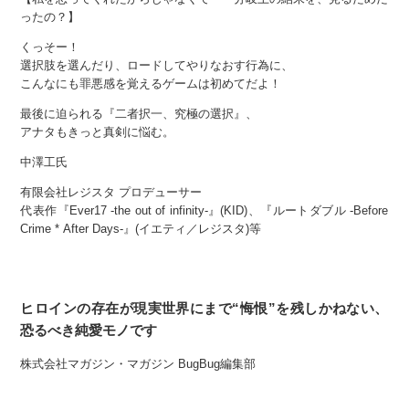
ったの？】
くっそー！
選択肢を選んだり、ロードしてやりなおす行為に、
こんなにも罪悪感を覚えるゲームは初めてだよ！
最後に迫られる『二者択一、究極の選択』、
アナタもきっと真剣に悩む。
中澤工氏
有限会社レジスタ プロデューサー
代表作『Ever17 -the out of infinity-』(KID)、『ルートダブル -Before
Crime * After Days-』(イエティ／レジスタ)等
ヒロインの存在が現実世界にまで“悔恨”を残しかねない、
恐るべき純愛モノです
株式会社マガジン・マガジン BugBug編集部