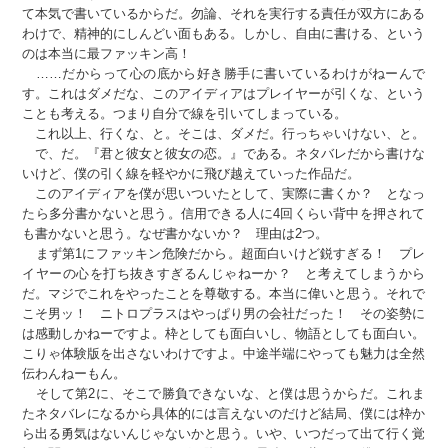
て本気で書いているからだ。勿論、それを実行する責任が双方にある
わけで、精神的にしんどい面もある。しかし、自由に書ける、という
のは本当に最ファッキン高！
……だからって心の底から好き勝手に書いているわけがねーんで
す。これはダメだな、このアイディアはプレイヤーが引くな、という
ことも考える。つまり自分で線を引いてしまっている。
これ以上、行くな、と。そこは、ダメだ。行っちゃいけない、と。
で、だ。『君と彼女と彼女の恋。』である。ネタバレだから書けな
いけど、僕の引く線を軽やかに飛び越えていった作品だ。
このアイディアを僕が思いついたとして、実際に書くか？ となっ
たら多分書かないと思う。信用できる人に4回くらい背中を押されて
も書かないと思う。なぜ書かないか？ 理由は2つ。
まず第1にファッキン危険だから。超面白いけど鋭すぎる！ プレ
イヤーの心を打ち抜きすぎるんじゃねーか？ と考えてしまうから
だ。マジでこれをやったことを尊敬する。本当に偉いと思う。それで
こそ男ッ！ ニトロプラスはやっぱり男の会社だった！ その姿勢に
は感動しかねーですよ。枠としても面白いし、物語としても面白い。
こりゃ体験版を出さないわけですよ。中途半端にやっても魅力は全然
伝わんねーもん。
そして第2に、そこで勝負できないな、と僕は思うからだ。これま
たネタバレになるから具体的には言えないのだけど結局、僕には枠か
ら出る勇気はないんじゃないかと思う。いや、いつだって出て行く覚