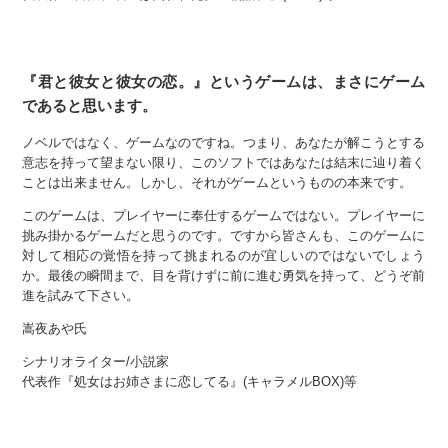
『君と彼女と彼女の恋。』というゲームは、まさにゲーム
であると思います。
ノベルではなく、ゲームなのですね。つまり、あなたが解こうとする
意志を持って望まない限り、このソフトではあなたは結末に辿り着く
ことは出来ません。しかし、それがゲームというものの本来です。
このゲームは、プレイヤーに奉仕するゲームではない。プレイヤーに
挑み掛かるゲームだと思うのです。ですから皆さんも、このゲームに
対して相応の覚悟を持って挑まれるのが宜しいのではないでしょう
か。最後の瞬間まで、目を背けずに前に進む勇気を持って、どうぞ前
進を試みて下さい。
嵩夜あや氏
シナリオライター/小説家
代表作『処女はお姉さまに恋してる』(キャラメルBOX)等