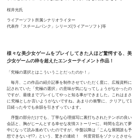
桜井光氏
ライアーソフト所属シナリオライター
代表作「スチームパンク」シリーズ(ライアーソフト)等
様々な美少女ゲームをプレイしてきた人ほど驚愕する、美
少女ゲームの枠を超えたエンターテイメント作品！
「究極の選択とはこういうことだったのか！」
毎月、この作品の紹介記事を制作させていただく度に、広報資料に
記されていた「究極の選択」の意味が気になってしょうがなかったの
ですが、最後までプレイしてやっと知る事ができました。これはまさ
に究極としか言いようがないですね。あまりの衝撃に、クリアして1
日経った今でも余韻を引きずっています。
序盤の部分だけでも、丁寧な心理描写に裏打ちされたテンポの良い
会話と、胸がじーんとする幸せな友情ストーリーに、時間を忘れて夢
中になって読み進めていたのですが、中盤以降は「こんな展開誰も予
想できないぞ!?」という、驚きの連続！ 何度背筋をゾクッとさせら