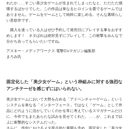
れたか……すごい美少女ゲームが生まれてしまったなと、ただただ感
嘆するばかりでした。この作品は単なるヒロインを愛でるゲームでは
ありません。ゲームをゲームとして純粋に楽しめる。そんな素晴らし
い意欲作です。
購入を迷っている人はぜひ予約して発売日にプレイする事をおすす
めします！ ネタばれは絶対見ずにプレイして、この衝撃をみんなで
分かち合ってもらいたいですね。
アスキー・メディアワークス 電撃G'sマガジン編集部
まろみ氏
固定化した「美少女ゲーム」という枠組みに対する強烈な
アンチテーゼを感じずにはいられない。
美少女ゲームにおいて大勢を占める「アドベンチャーゲーム」という
システムを単なる「インターフェース」ではなく「ゲーム」として作
品にどのように活かしていくのかを常に考えているスマガチームだけ
に、今作でもまたあらたな試みを見せてくれた。……が、これまで以
上に衝撃的なシステムだった。
さらに、作中におけるメタ視点的な展開も含め、固定化した「美少女