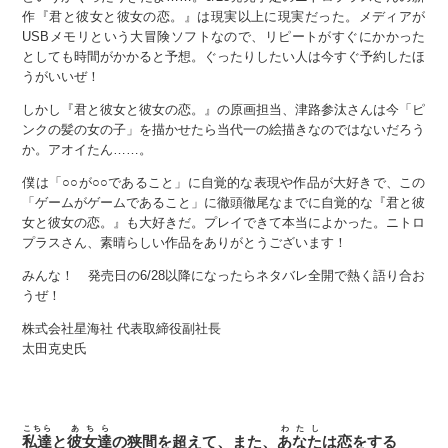
作『君と彼女と彼女の恋。』は現実以上に現実だった。メディアが
USBメモリという大冒険ソフトなので、リピートがすぐにかかった
としても時間がかかると予想。ぐったりしたい人は今すぐ予約したほ
うがいいぜ！
しかし『君と彼女と彼女の恋。』の原画担当、津路参汰さんは今「ピ
ンクの髪の女の子」を描かせたら当代一の絵描きなのではないだろう
か。アオイたん……。
僕は「○○が○○であること」に自覚的な表現や作品が大好きで、この
「ゲームがゲームであること」に徹頭徹尾なまでに自覚的な『君と彼
女と彼女の恋。』も大好きだ。プレイできて本当によかった。ニトロ
プラスさん、素晴らしい作品をありがとうございます！
みんな！ 発売日の6/28以降になったらネタバレ全開で熱く語り合お
うぜ！
株式会社星海社 代表取締役副社長
太田克史氏
こちら
あちら
わたし
私達
と
彼女達
の狭間を超えて、また、
あなた
は恋をする