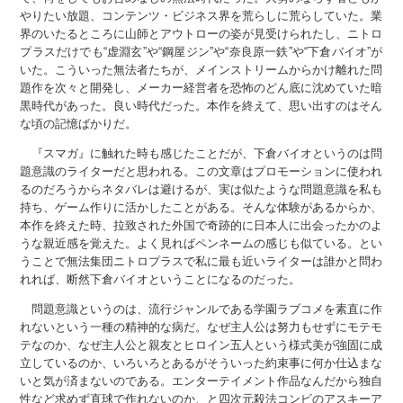
やりたい放題、コンテンツ・ビジネス界を荒らしに荒らしていた。業
界のいたるところに山師とアウトローの姿が見受けられたし、ニトロ
プラスだけでも“虚淵玄”や“鋼屋ジン”や“奈良原一鉄”や“下倉バイオ”が
いた。こういった無法者たちが、メインストリームからかけ離れた問
題作を次々と開発し、メーカー経営者を恐怖のどん底に沈めていた暗
黒時代があった。良い時代だった。本作を終えて、思い出すのはそん
な頃の記憶ばかりだ。
『スマガ』に触れた時も感じたことだが、下倉バイオというのは問
題意識のライターだと思われる。この文章はプロモーションに使われ
るのだろうからネタバレは避けるが、実は似たような問題意識を私も
持ち、ゲーム作りに活かしたことがある。そんな体験があるからか、
本作を終えた時、拉致された外国で奇跡的に日本人に出会ったかのよ
うな親近感を覚えた。よく見ればペンネームの感じも似ている。とい
うことで無法集団ニトロプラスで私に最も近いライターは誰かと問わ
れれば、断然下倉バイオということになるのだった。
問題意識というのは、流行ジャンルである学園ラブコメを素直に作
れないという一種の精神的な病だ。なぜ主人公は努力もせずにモテモ
テなのか、なぜ主人公と親友とヒロイン五人という様式美が強固に成
立しているのか、いろいろとあるがそういった約束事に何か仕込まな
いと気が済まないのである。エンターテイメント作品なんだから独自
性など求めず直球で作れないのか、と四次元殺法コンビのアスキーア