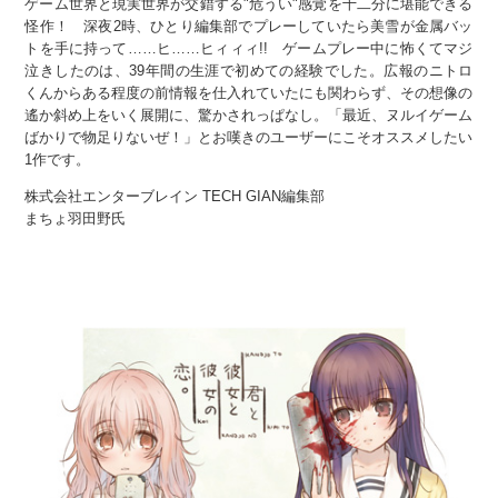
ゲーム世界と現実世界が交錯する"危うい"感覚を十二分に堪能できる
怪作！ 深夜2時、ひとり編集部でプレーしていたら美雪が金属バッ
トを手に持って……ヒ……ヒィィィ!! ゲームプレー中に怖くてマジ
泣きしたのは、39年間の生涯で初めての経験でした。広報のニトロ
くんからある程度の前情報を仕入れていたにも関わらず、その想像の
遙か斜め上をいく展開に、驚かされっぱなし。「最近、ヌルイゲーム
ばかりで物足りないぜ！」とお嘆きのユーザーにこそオススメしたい
1作です。
株式会社エンターブレイン TECH GIAN編集部
まちょ羽田野氏