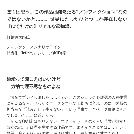
ぼくは思う。この作品は純然たる“ノンフィクション”なの
ではないかと……。世界にたったひとつしか存在しない
【ぼくだけの】リアルな恋物語。
打越鋼太郎氏
ディレクター／シナリオライター
代表作『infinity』シリーズ(KID)等
純愛って聞こえはいいけど
一方的で理不尽なものよね
徹夜でプレイしました……うぉお。このショックを雑誌の入稿作業
に例えるなら、せっかくデータをすべて印刷所に入れたのに、製版の
担当者が「読みたい記事がない」という理由で、全ページ白紙にされ
てしまった……に近いかも。
そんな印刷所はありえないって？ そう、そのくらい『君と彼女と
彼女の恋。』は理不尽すぎる作品です。まさかそこまでは……という
願望は脆くも砕かれます。キミは甘い！ 練乳並みに甘すぎる！