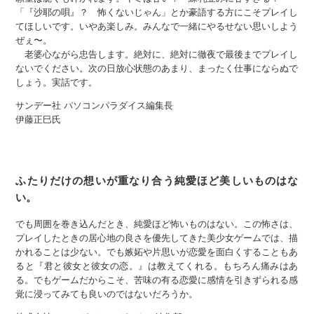
「『沙耶の唄』？ 怖くないじゃん」とか豪語する方にこそプレイし
てほしいです。いやあ楽しみ。みんなで一緒にやるせない思いしよう
ぜぇ〜。
老婆心ながら忠告します。絶対に、絶対に徹夜で最後までプレイし
ないでください。次の日放心状態のあまり、まったく仕事にならぬで
しょう。実話です。
サンデー社 パソコンパラダイス編集長
伊藤正巳氏
ふたりだけの想いが重なり合う純愛ほど美しいものはな
い。
でも周囲を巻き込んだとき、純愛ほど怖いものはない。この怖さは、
プレイしたときの居心地の良さを優先してきた美少女ゲームでは、描
かれることは少ない。でも嫉妬や片思いが恋愛を面白くすることもあ
ると『君と彼女と彼女の恋。』は教えてくれる。もちろん痛みはあ
る。でもゲームだからこそ、苦味の有る恋愛に感情を引きずられる感
覚に浸ってみても良いのではないだろうか。