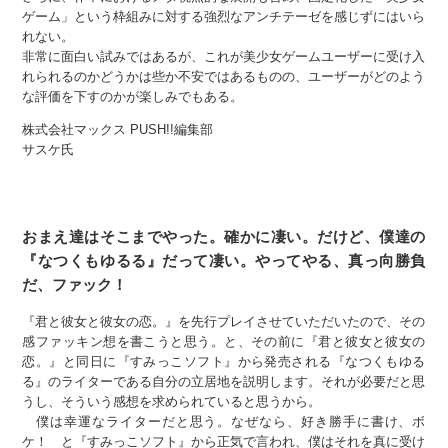
ゲーム」という枠組みに対する強烈なアンチテーゼを感じずにはいら
れない。
非常に面白い試みではあるが、これが美少女ゲームユーザーに受け入
れられるのかどうかは些か不安ではあるものの、ユーザーがどのよう
な評価を下すのかが楽しみでもある。
株式会社マックス PUSH!!編集部
サスケ氏
おまえ達はそこまでやった。確かに凄い。だけど、僕達の
『なつくもゆるる』だって凄い。やってやる、真っ向勝負
だ、ファック！
『君と彼女と彼女の恋。』を先行プレイさせていただいたので、その
感ファッキン想を書こうと思う。と、その前に『君と彼女と彼女の
恋。』と同日に『すみっこソフト』から発売される『なつくもゆる
る』のライターである自分の立居地を説明します。それが必要だと思
うし、そういう感想を求められていると思うから。
僕は幸運なライターだと思う。なぜなら、好き勝手に書け、ボ
ケ！ と『すみっこソフト』から正気で言われ、僕はそれを真に受け