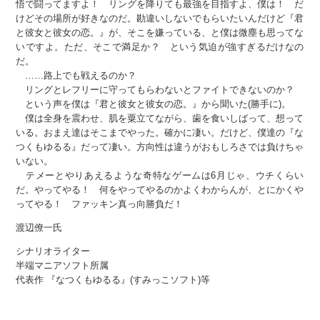
悟で闘ってますよ！ リングを降りても最強を目指すよ、僕は！ だ
けどその場所が好きなのだ。勘違いしないでもらいたいんだけど『君
と彼女と彼女の恋。』が、そこを嫌っている、と僕は微塵も思ってな
いですよ。ただ、そこで満足か？ という気迫が強すぎるだけなの
だ。
……路上でも戦えるのか？
リングとレフリーに守ってもらわないとファイトできないのか？
という声を僕は『君と彼女と彼女の恋。』から聞いた(勝手に)。
僕は全身を震わせ、肌を粟立てながら、歯を食いしばって、想って
いる。おまえ達はそこまでやった。確かに凄い。だけど、僕達の『な
つくもゆるる』だって凄い。方向性は違うがおもしろさでは負けちゃ
いない。
テメーとやりあえるような奇特なゲームは6月じゃ、ウチくらい
だ。やってやる！ 何をやってやるのかよくわからんが、とにかくや
ってやる！ ファッキン真っ向勝負だ！
渡辺僚一氏
シナリオライター
半端マニアソフト所属
代表作 『なつくもゆるる』(すみっこソフト)等