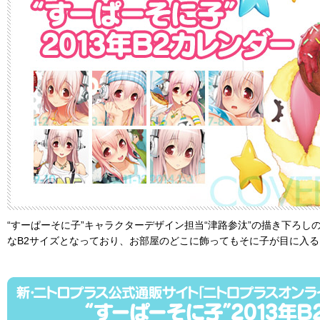
“すーぱーそに子”キャラクターデザイン担当“津路参汰”の描き下ろし
なB2サイズとなっており、お部屋のどこに飾ってもそに子が目に入る