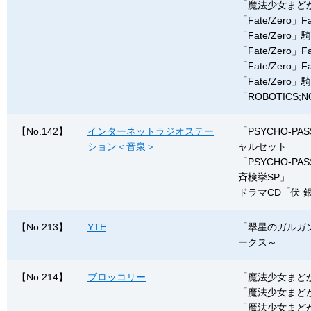
「魔法少女まど
「Fate/Zero」
「Fate/Ze
「Fate/Zero
「Fate/Zero
「Fate/Ze
「ROBOTICS
【No.142】
インターネットラジオステー
「PSYCHO-P
ション＜音泉＞
ャルセット
「PSYCHO-P
斉検挙SP」
ドラマCD「伏 
【No.213】
YTE
「翠星のガルガ
ークス～
【No.214】
ブロッコリー
「魔法少女まど
「魔法少女まどか
「魔法少女まど