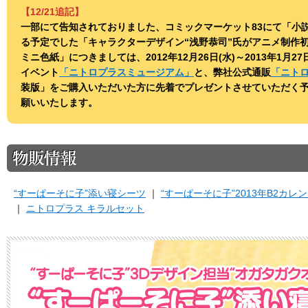
【12/21追記】
一部にて告知されておりました、コミックマーケット83にて「小説 P
る予定でした「キャラクターデザイン“浅野恭司”氏がアニメ制作
ミニ色紙」につきましては、2012年12月26日(水)～2013年1月
イベント
「ニトロプラスミュージアム」
と、弊社公式通販
「ニト
装版」をご購入いただいた方に先着でプレゼントさせていただく
願いいたします。
“すーぱーそに子”添い寝シーツ
“すーぱーそに子”2013年B2カレ
ニトロプラス キラルセット