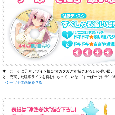
サンプルボイス1
サンプルボイ
サンプ
すーぱーそに子3Dデザイン担当“オガタガクオ”描きおろしの添い寝
と、充実した睡眠ライフを営むにもってこいな「“すーぱーそに子”ド
⇒シーツ全体画像を見る