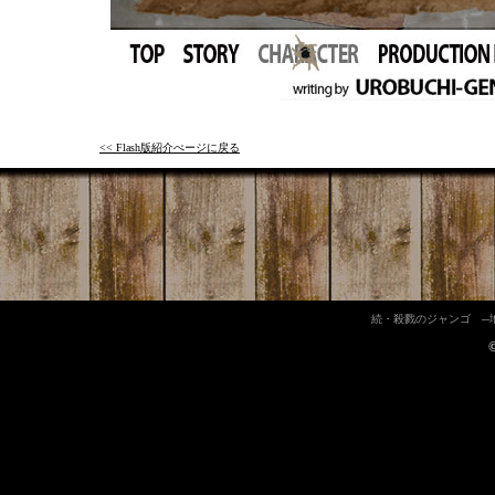
<< Flash版紹介ぺージに戻る
続・殺戮のジャンゴ ─地獄