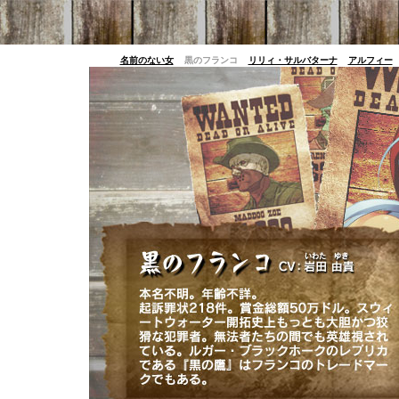
名前のない女
黒のフランコ
リリィ・サルバターナ
アルフィー