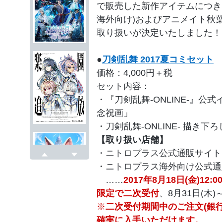
で販売した新作アイテムにつき
海外向け)およびアニメイト秋
取り扱いが決定いたしました！
●
刀剣乱舞 2017夏コミセット
価格：4,000円＋税
セット内容：
・『刀剣乱舞-ONLINE-』公
念祝画」
・刀剣乱舞-ONLINE- 描き下
【取り扱い店舗】
・ニトロプラス公式通販サイト
戻る
次へ
・ニトロプラス海外向け公式通
……
2017年8月18日(金)12:
限定で二次受付
、8月31日(木
※
二次受付期間中のご注文(銀
確実に入手いただけます。