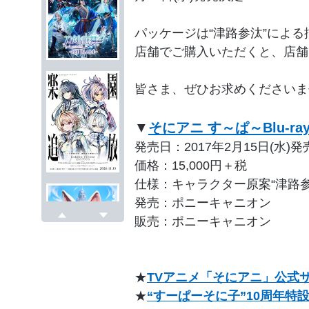
パッケージは“津路参汰”によ
店舗でご購入いただくと、店舗
皆さま、ぜひお求めください
▼
そにアニ す～ぱ～Blu-ray
発売日：2017年2月15日(水)
価格：15,000円＋税
仕様：キャラクター原案“津路
発売：ポニーキャニオン
販売：ポニーキャニオン
戻る
次へ
★
TVアニメ「そにアニ」公式
★
“すーぱーそに子”10周年特