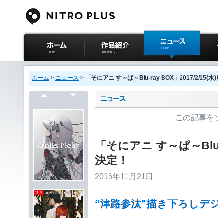
ニトロプラス公式
作品紹介
ニュース
イベ
サイト ホーム
ホーム
>
ニュース
>
「そにアニ す～ぱ～Blu-ray BOX」2017/2/15(
戻る
次へ
この記事を
「そにアニ す～ぱ～Blu-ra
決定！
2016年11月21日
“津路参汰”描き下ろしデ