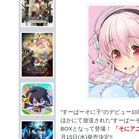
“すーぱーそに子”のデビュー10周
ほかにて放送された“すーぱーそに
BOXとなって登場！
「そにアニ 
月15日(水)発売決定!!