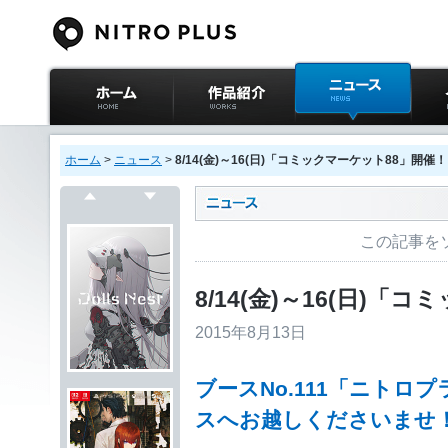
ニトロプラス公式
作品紹介
ニュース
イベ
サイト ホーム
ホーム
>
ニュース
>
8/14(金)～16(日)「コミックマーケット88」開催！
戻る
次へ
この記事を
8/14(金)～16(日)
2015年8月13日
ブースNo.111「ニトロ
スへお越しくださいま