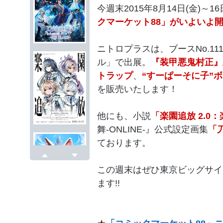
今週末2015年8月14日(金)～
クマーケット88」
がいよいよ
ニトロプラスは、ブースNo.1
ル」で出展。
『装甲悪鬼村正』
トラップ
、
“すーぱーそに子”ボ
を販売いたします！
他にも、小説
「楽園追放 2.0：楽
舞-ONLINE-』公式設定画集
「
ております。
戻る
次へ
この週末はぜひ東京ビッグサイ
ます!!