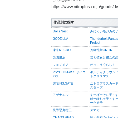
https://www.nitroplus.co.jp/goods/
作品別に探す
Dolls Nest
みにくいモジカの
GODZILLA
Thunderbolt Fanta
Project
凍京NECRO
刀剣乱舞ONLINE
楽園追放
君と彼女と彼女の
フェノメノ
がっこうぐらし！
PSYCHO-PASS サイコ
ギルティクラウン 
パス
トクリスマス
STEINS;GATE
ニトロプラスカー
スターズ
アザナエル
すーぱーそに子・
ぱーぽちゃ子・す
ーたる子
装甲悪鬼村正
スマガ
CHAOS;HEAD
続・殺戮のジャン