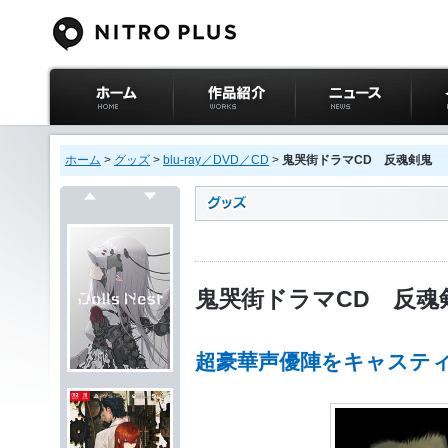
ニトロプラス公式
作品紹介
ニュース
イベ
サイト ホーム
ホーム
>
グッズ
>
blu-ray／DVD／CD
>
鬼哭街ドラマCD 反魂剣鬼
戻る
次へ
鬼哭街ドラマCD 反魂
超豪華声優陣をキャステ