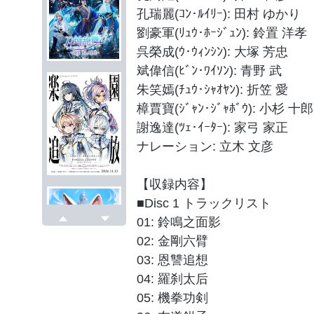
孔瑞麗(ｺﾝ･ﾙｲﾘｰ): 田村 ゆかり
劉豪軍(ﾘｭｳ･ﾎｰｼﾞｭﾝ): 鈴置 洋孝
呉榮成(ｳ･ｳｨﾝｼﾝ): 大塚 芳忠
斌偉信(ﾋﾞﾝ･ﾜｲｿﾝ): 青野 武
朱笑嫣(ﾁｭｳ･ｼｬｵﾔﾝ): 折笠 愛
樟賈寶(ｼﾞｬﾝ･ｼﾞｬﾎﾞｳ): 小杉 十
謝逸達(ﾂｪ･ｲｰﾀｰ): 家弓 家正
ナレーション: 立木 文彦
【収録内容】
■Disc 1 トラックリスト
01: 鈴鳴之面影
戻る
次へ
02: 金剛六臂
03: 恩讐追想
04: 羅刹太后
05: 機拳功剣