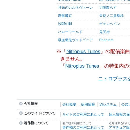
月光のカルネヴァーレ
刃鳴散らす
塵骸魔京
天使ノ二挺拳銃
沙耶の唄
デモンベイン
ハローワールド
鬼哭街
吸血殲鬼ヴェドゴニア
Phantom
※「
Nitroplus Tunes
」の配信楽曲
きません。
「
Nitroplus Tunes
」の特集内の
ニトロプラス
会社情報
会社概要
採用情報
VIシステム
公式
このサイトについて
サイトのご利用にあたって
個人情報の保護
著作権について
著作物の利用について
造形活動を行い
著作物のご利用にあたって
アマチュア版