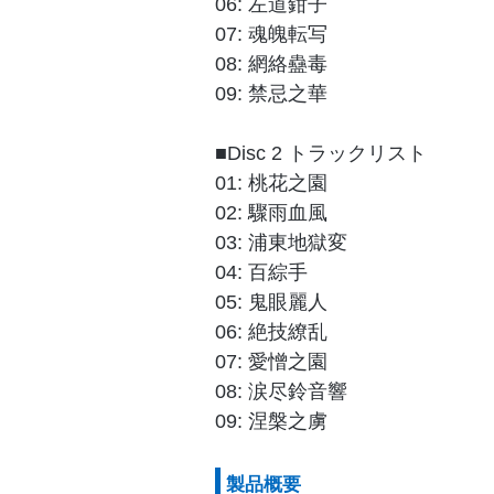
06: 左道鉗子
07: 魂魄転写
08: 網絡蠱毒
09: 禁忌之華
■Disc 2 トラックリスト
01: 桃花之園
02: 驟雨血風
03: 浦東地獄変
04: 百綜手
05: 鬼眼麗人
06: 絶技繚乱
07: 愛憎之園
08: 涙尽鈴音響
09: 涅槃之虜
製品概要