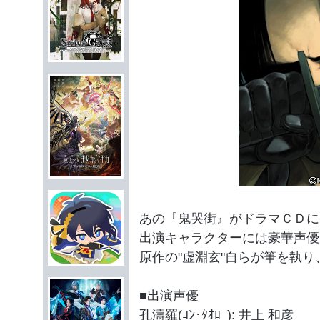
あの『鬼哭街』がドラマＣＤに
出演キャラクターには豪華声優
原作の"虚淵玄"自らが筆を執り
■出演声優
孔濤羅(ｺﾝ･ﾀｵﾛｰ): 井上 和彦