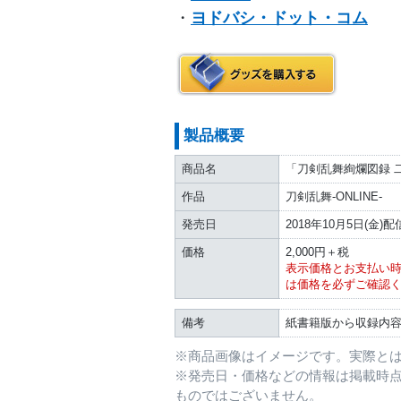
・
ヨドバシ・ドット・コム
製品概要
商品名
「刀剣乱舞絢爛図録 
作品
刀剣乱舞-ONLINE-
発売日
2018年10月5日(金)配
価格
2,000円＋税
表示価格とお支払い
は価格を必ずご確認
備考
紙書籍版から収録内
※商品画像はイメージです。実際と
※発売日・価格などの情報は掲載時
ものではございません。