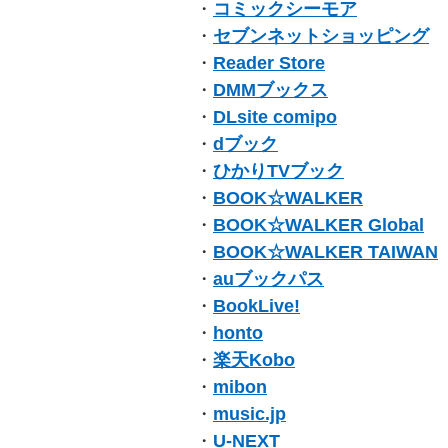
・
コミックシーモア
・
セブンネットショッピング
・
Reader Store
・
DMMブックス
・
DLsite comipo
・
dブック
・
ひかりTVブック
・
BOOK☆WALKER
・
BOOK☆WALKER Global
・
BOOK☆WALKER TAIWAN
・
auブックパス
・
BookLive!
・
honto
・
楽天Kobo
・
mibon
・
music.jp
・
U-NEXT