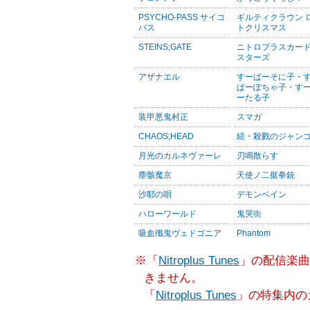
PSYCHO-PASS サイコ
ギルティクラウン 
パス
トクリスマス
STEINS;GATE
ニトロプラスカー
スターズ
アザナエル
すーぱーそに子・
ぱーぽちゃ子・す
ーたる子
装甲悪鬼村正
スマガ
CHAOS;HEAD
続・殺戮のジャン
月光のカルネヴァーレ
刃鳴散らす
塵骸魔京
天使ノ二挺拳銃
沙耶の唄
デモンベイン
ハローワールド
鬼哭街
吸血殲鬼ヴェドゴニア
Phantom
※「
Nitroplus Tunes
」の配信楽曲
きません。
「
Nitroplus Tunes
」の特集内の