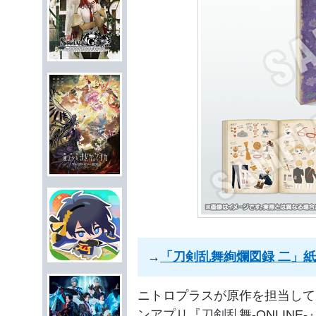
→
「刀剣乱舞絢爛図録 二」
ニトロプラスが原作を担当して
ンアプリ『刀剣乱舞-ONLINE