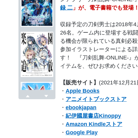
録 二
」が、電子書籍でも登場
収録予定の刀剣男士は2018年
26名。ゲーム内に登場する戦
る機会が限られている真剣必殺
参加イラストレーターによる詳
す！ 『刀剣乱舞-ONLINE
イテムを、ぜひお求めください!
【販売サイト】
(2021年12月2
・
Apple Books
・
アニメイトブックストア
戻る
次へ
・
ebookjapan
・
紀伊國屋書店Kinoppy
・
Amazon Kindleストア
・
Google Play