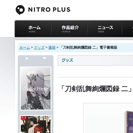
ニトロプラス公式
作品紹介
ニュース
イベ
サイト ホーム
ホーム
>
グッズ
>
書籍
>
「刀剣乱舞絢爛図録 二」電子書籍版
戻る
次へ
「刀剣乱舞絢爛図録 二