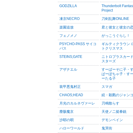
GODZILLA
Thunderbolt Fanta
Project
凍京NECRO
刀剣乱舞ONLINE
楽園追放
君と彼女と彼女の
フェノメノ
がっこうぐらし！
PSYCHO-PASS サイコ
ギルティクラウン 
パス
トクリスマス
STEINS;GATE
ニトロプラスカー
スターズ
アザナエル
すーぱーそに子・
ぱーぽちゃ子・す
ーたる子
装甲悪鬼村正
スマガ
CHAOS;HEAD
続・殺戮のジャン
月光のカルネヴァーレ
刃鳴散らす
塵骸魔京
天使ノ二挺拳銃
沙耶の唄
デモンベイン
ハローワールド
鬼哭街