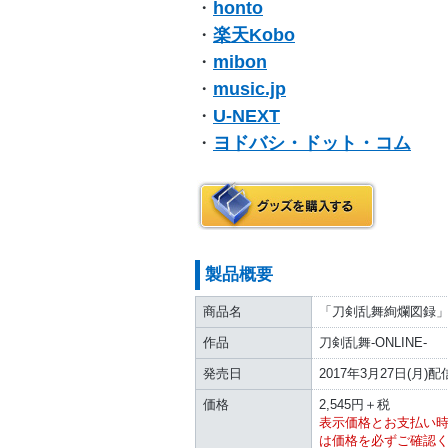
・
honto
・
楽天Kobo
・
mibon
・
music.jp
・
U-NEXT
・
ヨドバシ・ドット・コム
製品概要
商品名
「刀剣乱舞絢爛図録
作品
刀剣乱舞-ONLINE-
発売日
2017年3月27日(月)配
価格
2,545円＋税
表示価格とお支払い
は価格を必ずご確認