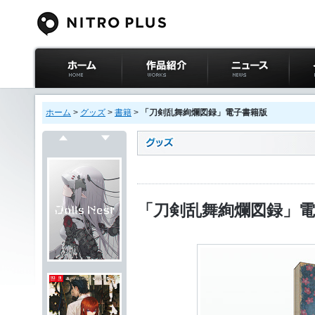
ニトロプラス公式
作品紹介
ニュース
イベ
サイト ホーム
ホーム
>
グッズ
>
書籍
>
「刀剣乱舞絢爛図録」電子書籍版
戻る
次へ
「刀剣乱舞絢爛図録」電