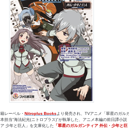
書籍レーベル・
Nitroplus Books
より発売され、TVアニメ「翠星のガル
本担当“海法紀光(ニトロプラス)”が執筆した、アニメ本編の前日譚小説
ア 少年と巨人」
を文庫化した
「翠星のガルガンティア 外伝・少年と巨