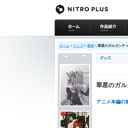
ニトロプラス公式
作品紹介
サイト ホーム
ホーム
>
グッズ
>
書籍
>
翠星のガルガンティ
戻る
次へ
翠星のガル
アニメ本編の