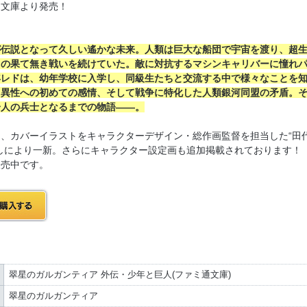
通文庫より発売！
が伝説となって久しい遙かな未来。人類は巨大な船団で宇宙を渡り、超
との果て無き戦いを続けていた。敵に対抗するマシンキャリバーに憧れ
年レドは、幼年学校に入学し、同級生たちと交流する中で様々なことを
、異性への初めての感情、そして戦争に特化した人類銀河同盟の矛盾。
一人の兵士となるまでの物語――。
、カバーイラストをキャラクターデザイン・総作画監督を担当した“田
しにより一新。さらにキャラクター設定画も追加掲載されております！
販売中です。
翠星のガルガンティア 外伝・少年と巨人(ファミ通文庫)
翠星のガルガンティア