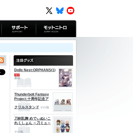
サポート
モットニトロ
Dolls Nest:ORPHANS(1)
書籍
Thunderbolt Fantasy
Project 十周年記念ア
クリルスタンド
その他
刀剣乱舞 めでぃぬいこ
れくしょん ～刀ミュ～
その他