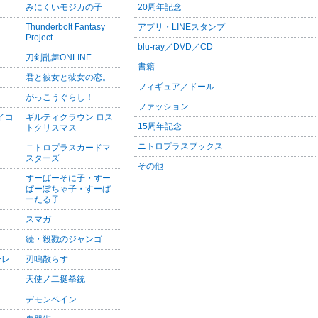
みにくいモジカの子
20周年記念
Thunderbolt Fantasy
アプリ・LINEスタンプ
Project
blu-ray／DVD／CD
刀剣乱舞ONLINE
書籍
君と彼女と彼女の恋。
フィギュア／ドール
がっこうぐらし！
ファッション
サイコ
ギルティクラウン ロス
15周年記念
トクリスマス
ニトロプラスブックス
ニトロプラスカードマ
スターズ
その他
すーぱーそに子・すー
ぱーぽちゃ子・すーぱ
ーたる子
スマガ
続・殺戮のジャンゴ
ーレ
刃鳴散らす
天使ノ二挺拳銃
デモンベイン