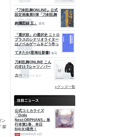
『刀剣乱舞ONLINE』公式
設定画集第5弾「刀剣乱舞
絢爛図録 五」
書籍
「選択肢」の選択史 ニトロ
プラスのシナリオライター
はノベルゲームをどう作っ
てきたか(星海社新書)
書籍
刀剣乱舞ONLINE こん
のすけ Tシャツ／パー
カー
ファッション
»グッズ一覧
公式コミカライズ
「Dolls
Nest:ORPHANS」単
ガン
行本第1巻、本日
「翠
8/4(火)発売！
2026年8月 4日