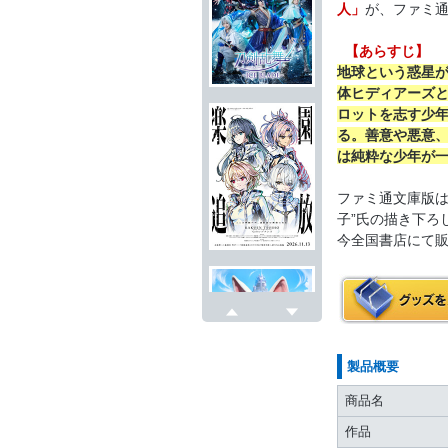
人」
が、ファミ
【あらすじ】
地球という惑星
体ヒディアーズ
ロットを志す少
る。善意や悪意
は純粋な少年が
ファミ通文庫版は
子”氏の描き下ろ
今全国書店にて
戻る
次へ
製品概要
商品名
作品