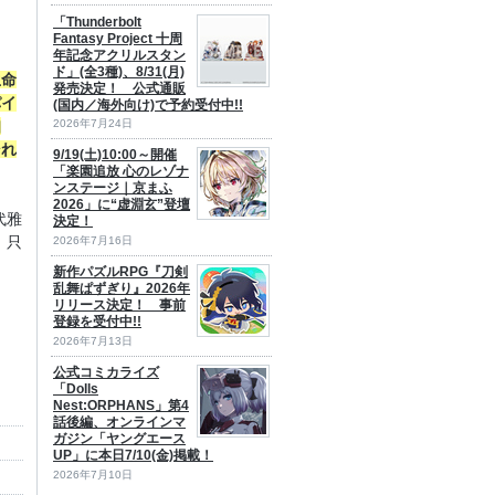
「Thunderbolt
Fantasy Project 十周
年記念アクリルスタン
ド」(全3種)、8/31(月)
生命
発売決定！ 公式通販
パイ
(国内／海外向け)で予約受付中!!
2026年7月24日
知
それ
9/19(土)10:00～開催
「楽園追放 心のレゾナ
ンステージ｜京まふ
2026」に“虚淵玄”登壇
代雅
決定！
 只
2026年7月16日
新作パズルRPG『刀剣
乱舞ぱずぎり』2026年
リリース決定！ 事前
登録を受付中!!
2026年7月13日
公式コミカライズ
「Dolls
Nest:ORPHANS」第4
話後編、オンラインマ
ガジン「ヤングエース
UP」に本日7/10(金)掲載！
2026年7月10日