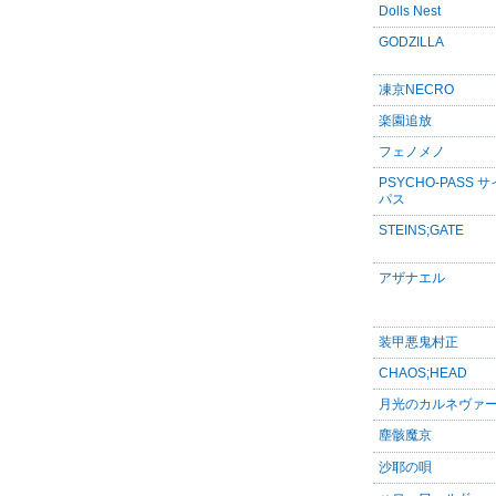
Dolls Nest
GODZILLA
凍京NECRO
楽園追放
フェノメノ
PSYCHO-PASS 
パス
STEINS;GATE
アザナエル
装甲悪鬼村正
CHAOS;HEAD
月光のカルネヴァ
塵骸魔京
沙耶の唄