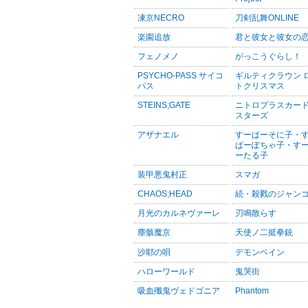
凍京NECRO
刀剣乱舞ONLINE
楽園追放
君と彼女と彼女の
フェノメノ
がっこうぐらし！
PSYCHO-PASS サイコ
ギルティクラウン 
パス
トクリスマス
STEINS;GATE
ニトロプラスカー
スターズ
アザナエル
すーぱーそに子・
ぱーぽちゃ子・す
ーたる子
装甲悪鬼村正
スマガ
CHAOS;HEAD
続・殺戮のジャン
月光のカルネヴァーレ
刃鳴散らす
塵骸魔京
天使ノ二挺拳銃
沙耶の唄
デモンベイン
ハローワールド
鬼哭街
吸血殲鬼ヴェドゴニア
Phantom