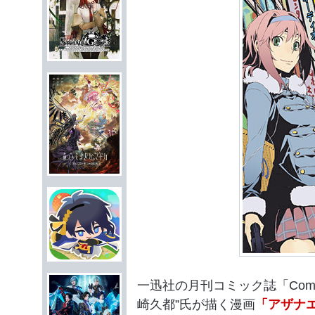
一迅社の月刊コミック誌「Com
崎久都”氏が描く漫画
「アザナエル 