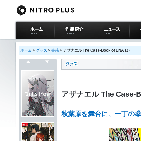
ニトロプラス公式
作品紹介
ニュース
イベ
サイト ホーム
ホーム
>
グッズ
>
書籍
>
アザナエル The Case-Book of ENA (2)
戻る
次へ
アザナエル The Case-Boo
秋葉原を舞台に、一丁の