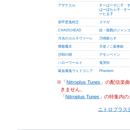
アザナエル
すーぱーそに子・
ぱーぽちゃ子・す
ーたる子
装甲悪鬼村正
スマガ
CHAOS;HEAD
続・殺戮のジャン
月光のカルネヴァーレ
刃鳴散らす
塵骸魔京
天使ノ二挺拳銃
沙耶の唄
デモンベイン
ハローワールド
鬼哭街
吸血殲鬼ヴェドゴニア
Phantom
※「
Nitroplus Tunes
」の配信楽曲
きません。
「
Nitroplus Tunes
」の特集内の
ニトロプラス