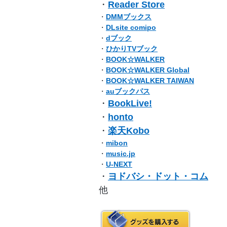
・
Reader Store
・
DMMブックス
・
DLsite comipo
・
dブック
・
ひかりTVブック
・
BOOK☆WALKER
・
BOOK☆WALKER Global
・
BOOK☆WALKER TAIWAN
・
auブックパス
・
BookLive!
・
honto
・
楽天Kobo
・
mibon
・
music.jp
・
U-NEXT
・
ヨドバシ・ドット・コム
他