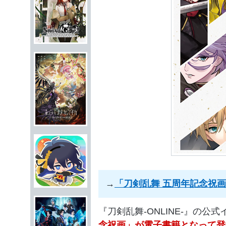
→
「刀剣乱舞 五周年記念祝
『刀剣乱舞-ONLINE-』の公
念祝画」が電子書籍となって登