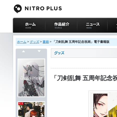
ニトロプラス公式
作品紹介
ニュース
イベ
サイト ホーム
ホーム
>
グッズ
>
書籍
>
「刀剣乱舞 五周年記念祝画」電子書籍版
戻る
次へ
「刀剣乱舞 五周年記念