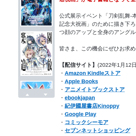
公式展示イベント「刀剣乱舞-本
記念大祝画」のために描き下ろさ
つ顔のアップと全身のアングル
皆さま、この機会にぜひお求め
【配信サイト】
(2022年1月12
・
Amazon Kindleストア
・
Apple Books
・
アニメイトブックストア
・
ebookjapan
戻る
次へ
・
紀伊國屋書店Kinoppy
・
Google Play
・
コミックシーモア
・
セブンネットショッピング