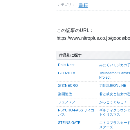
カテゴリ：
書籍
この記事のURL：
https://www.nitroplus.co.jp/goods/
作品別に探す
Dolls Nest
みにくいモジカの
GODZILLA
Thunderbolt Fanta
Project
凍京NECRO
刀剣乱舞ONLINE
楽園追放
君と彼女と彼女の
フェノメノ
がっこうぐらし！
PSYCHO-PASS サイコ
ギルティクラウン 
パス
トクリスマス
STEINS;GATE
ニトロプラスカー
スターズ