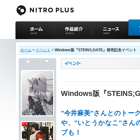
ニトロプラス公式
作品紹介
ニュース
イベ
サイト ホーム
ホーム
>
イベント
>
Windows版『STEINS;GATE』発売記念イベント
戻る
次へ
Windows版『STEIN
"今井麻美"さんとのトー
や、"いとうかなこ"さん
ブも！