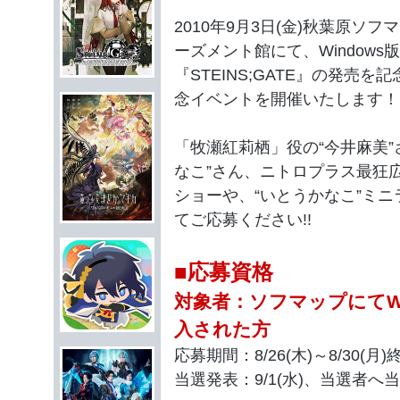
2010年9月3日(金)秋葉原ソフ
ーズメント館にて、Windows版
『STEINS;GATE』の発売を
念イベントを開催いたします！
「牧瀬紅莉栖」役の“今井麻美”
なこ”さん、ニトロプラス最狂広
ショーや、“いとうかなこ”ミ
てご応募ください!!
■応募資格
対象者：ソフマップにてWin
入された方
応募期間：8/26(木)～8/30(月)
当選発表：9/1(水)、当選者